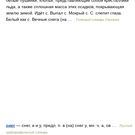
белые пушинки, хлопья, представляющие собой кристаллики
льда, а также сплошная масса этих осадков, покрывающая
землю зимой. Идёт с. Выпал с. Мокрый с. С. слепит глаза.
Белый как с. Вечные снега (на …
Толковый словарь Ожегова
снег
— снег, а и у, предл. п. в (на) снег у, мн. ч. а, ов …
Русский
орфографический словарь