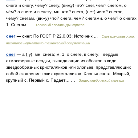
снега и снегу, чему? снегу, (вижу) что? снег, чем? снегом, о
чём? о снеге и в снегу; мн. что? снега, (нет) чего? снегов,
чему? снегам, (вижу) что? снега, чем? снегами, о чём? о снегах
1. Снегом …
Толковый словарь Дмитриева
снег
— снег: По ГОСТ Р 22.0.03; Источник …
Словарь-справочник
терминов нормативно-технической документации
снег
— а ( у); мн. снега; м. 1. о снеге, в снегу; Твёрдые
атмосферные осадки, выпадающие из облаков в виде
звездообразных кристалликов или хлопьев, представляющих
собой скопление таких кристалликов. Хлопья снега. Мокрый,
крупный с. Первый с. Падает… …
Энциклопедический словарь