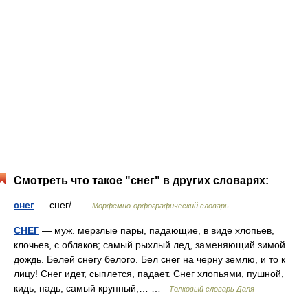
Смотреть что такое "снег" в других словарях:
снег
— снег/ …
Морфемно-орфографический словарь
СНЕГ
— муж. мерзлые пары, падающие, в виде хлопьев,
клочьев, с облаков; самый рыхлый лед, заменяющий зимой
дождь. Белей снегу белого. Бел снег на черну землю, и то к
лицу! Снег идет, сыплется, падает. Снег хлопьями, пушной,
кидь, падь, самый крупный;… …
Толковый словарь Даля