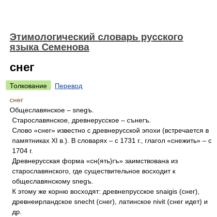
Этимологический словарь русского
языка Семенова
снег
Толкование
Перевод
снег
Общеславянское – snegъ.
Старославянское, древнерусское – сънегъ.
Слово «снег» известно с древнерусской эпохи (встречается в
памятниках XI в.). В словарях – с 1731 г., глагол «снежить» – с
1704 г.
Древнерусская форма «сн(ять)гъ» заимствована из
старославянского, где существительное восходит к
общеславянскому snegъ.
К этому же корню восходят: древнепрусское snaigis (снег),
древнеирландское snecht (снег), латинское nivit (снег идет) и
др.