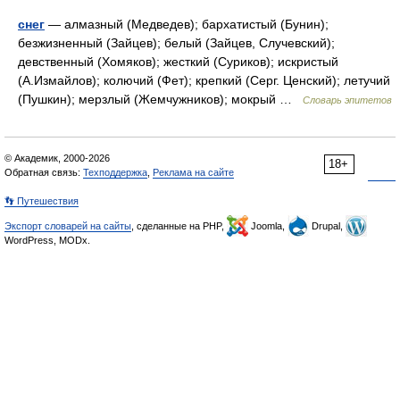
снег
— алмазный (Медведев); бархатистый (Бунин);
безжизненный (Зайцев); белый (Зайцев, Случевский);
девственный (Хомяков); жесткий (Суриков); искристый
(А.Измайлов); колючий (Фет); крепкий (Серг. Ценский); летучий
(Пушкин); мерзлый (Жемчужников); мокрый …
Словарь эпитетов
© Академик, 2000-2026
18+
Обратная связь:
Техподдержка
,
Реклама на сайте
👣 Путешествия
Экспорт словарей на сайты
, сделанные на PHP,
Joomla,
Drupal,
WordPress, MODx.