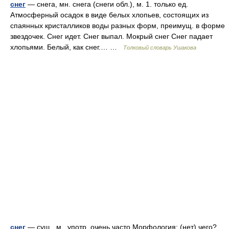
снег
— снега, мн. снега (снеги обл.), м. 1. только ед.
Атмосферный осадок в виде белых хлопьев, состоящих из
спаянных кристалликов воды разных форм, преимущ. в форме
звездочек. Снег идет. Снег выпал. Мокрый снег Снег падает
хлопьями. Белый, как снег.… …
Толковый словарь Ушакова
снег
— сущ., м., употр. очень часто Морфология: (нет) чего?