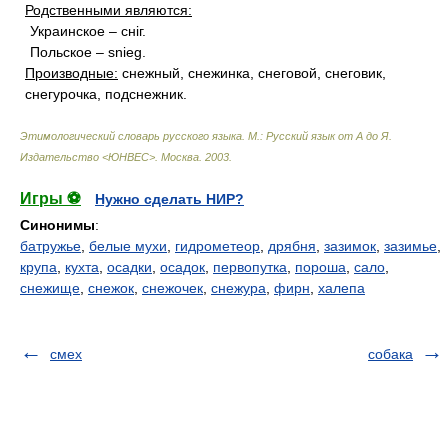
Родственными являются:
Украинское – снiг.
Польское – snieg.
Производные:
снежный, снежинка, снеговой, снеговик,
снегурочка, подснежник.
Этимологический словарь русского языка. М.: Русский язык от А до Я.
Издательство <ЮНВЕС>
.
Москва
.
2003
.
Игры ⚽
Нужно сделать НИР?
Синонимы
:
батружье
,
белые мухи
,
гидрометеор
,
дрябня
,
зазимок
,
зазимье
,
крупа
,
кухта
,
осадки
,
осадок
,
первопутка
,
пороша
,
сало
,
снежище
,
снежок
,
снежочек
,
снежура
,
фирн
,
халепа
смех
собака