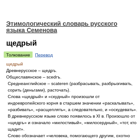
Этимологический словарь русского
языка Семенова
щедрый
Толкование
Перевод
щедрый
Древнерусское – щедръ.
Общеславянское – scedrъ.
Среднеанглийское – scateren (разбрасывать, разбрызгивать,
сорить (деньгами), расточать).
Слова «щедрый» и «скудный» произошли от
индоевропейского корня в старшем значении «раскалывать»,
«разбивать», «расщеплять», а следовательно, и «оскудевать».
В древнерусском языке слово появилось в XI в. Произошло от
«щедръ» и означало «милостивый», «милосердный», «тот, кто
щадит».
Слово обозначает «человека, помогающего другим, охотно