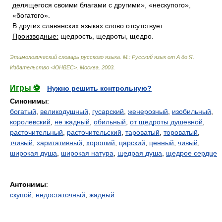
делящегося своими благами с другими», «нескупого»,
«богатого».
В других славянских языках слово отсутствует.
Производные:
щедрость, щедроты, щедро.
Этимологический словарь русского языка. М.: Русский язык от А до Я.
Издательство <ЮНВЕС>
.
Москва
.
2003
.
Игры ⚽
Нужно решить контрольную?
Синонимы
:
богатый
,
великодушный
,
гусарский
,
женерозный
,
изобильный
,
королевский
,
не жадный
,
обильный
,
от щедроты душевной
,
расточительный
,
расточительский
,
тароватый
,
тороватый
,
тчивый
,
харитативный
,
хороший
,
царский
,
ценный
,
чивый
,
широкая душа
,
широкая натура
,
щедрая душа
,
щедрое сердце
Антонимы
:
скупой
,
недостаточный
,
жадный