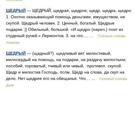
ЩЕДРЫЙ
— ЩЕДРЫЙ, щедрая, щедрое; щедр, щедра, щедро.
1. Охотно оказывающий помощь деньгами, имуществом, не
скупой. Щедрый человек. 2. Ценный, богатый. Щедрые
подарки. || Обильный, большой. «И щедро (нареч.) поит их
студеный ручей.» Лермонтов. 3. на что.… …
Толковый словарь
Ушакова
ЩЕДРЫЙ
— (щадный?). щедливый вят. милостивый,
милосердый на помощь, на подарки, на раздачу милостыни,
пособий; тороватый, тчивый или чивый, ·противоп. скупой.
Щедр и милостив Господь, пслм. Щедр на слова, да скуп на
дело. Нет щедрее его на обещанья. Что… …
Толковый словарь
Даля