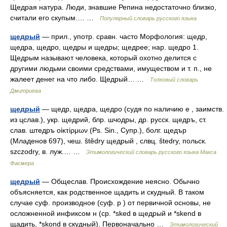
Щедрая натура. Люди, знавшие Репина недостаточно близко,
считали его скупым.… …
Популярный словарь русского языка
щедрый
— прил., употр. сравн. часто Морфология: щедр,
щедра, щедро, щедры и щедры; щедрее; нар. щедро 1.
Щедрым называют человека, который охотно делится с
другими людьми своими средствами, имуществом и т. п., не
жалеет денег на что либо. Щедрый… …
Толковый словарь
Дмитриева
щедрый
— щедр, щедра, щедро (судя по наличию е , заимств.
из цслав.), укр. щедрий, блр. шчодры, др. русск. щедръ, ст.
слав. штедръ οἰκτίρμων (Рs. Sin., Супр.), болг. щедър
(Младенов 697), чеш. štědry щедрый , слвц. štedry, польск.
szczodry, в. луж.… …
Этимологический словарь русского языка Макса
Фасмера
щедрый
— Общеслав. Происхождение неясно. Обычно
объясняется, как родственное щадить и скудный. В таком
случае суф. производное (суф. р ) от первичной основы, не
осложненной инфиксом н (ср. *sked в щедрый и *skend в
щадить, *skond в скудный). Первоначально …
Этимологический