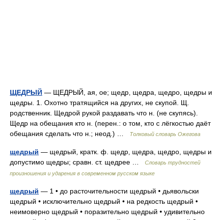
ЩЕДРЫЙ
— ЩЕДРЫЙ, ая, ое; щедр, щедра, щедро, щедры и
щедры. 1. Охотно тратящийся на других, не скупой. Щ.
родственник. Щедрой рукой раздавать что н. (не скупясь).
Щедр на обещания кто н. (перен.: о том, кто с лёгкостью даёт
обещания сделать что н.; неод.) …
Толковый словарь Ожегова
щедрый
— щедрый, кратк. ф. щедр, щедра, щедро, щедры и
допустимо щедры; сравн. ст. щедрее …
Словарь трудностей
произношения и ударения в современном русском языке
щедрый
— 1 • до расточительности щедрый • дьявольски
щедрый • исключительно щедрый • на редкость щедрый •
неимоверно щедрый • поразительно щедрый • удивительно