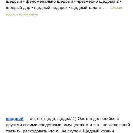
щедрый • феноменально щедрый • чрезмерно щедрый 2 •
щедрый дар • щедрый подарок • щедрый талант …
Словарь
русской идиоматики
щедрый
— ая, ое; щедр, щедра/ 1) Охотно делящийся с
другими своими средствами, имуществом и т. п., не жалеющий
тратить, расходовать что л., не скупой. Щедрый хозяин.