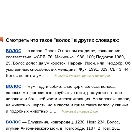
Смотреть что такое "волос" в других словарях:
ВОЛОС
— в волос. Прост. О полном сходстве, совпадении,
соответствии. ФСРЯ, 76; Мокиенко 1986, 100; Подюков 1989,
29. Волос долог, да ум короток. Народн. Ирон. или Неодобр. Об
умственных способностях женщины. Жук. 1991, 329; СБГ 3, 44.
Волос до пят, а ум… …
Большой словарь русских поговорок
ВОЛОС
— муж., ед. и собир. влас церк. волосы, волоса,
волосья мн. роговистые, трубчатые нити, растущие на теле
человека и большей части млекопитающих. На человеке волос;
на животных шерсть, но в хвосте и гриве также волос; у свиньи
и подобных животных… …
Толковый словарь Даля
ВОЛОС
— Блудкинич, новгородец. 1230. Новг. 234. Волос,
игумен Антониевского мон. в Новгороде. 1187. 2 Новг. 161.