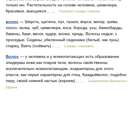
только мн. Растительность на голове человека, шевелюра.
Красивые, вьющиеся… …
Толковый словарь Ушакова
волос
— Шерсть, щетина, пух, пушок, ворса; вихор, грива,
хохол, челка, чуб, шевелюра, коса; борода, усы, бакенбарды,
бакены, баки; висок, кудер, косма, прядь. Волосы седые, с
проседью. Седины; убеленный сединами (белый, как лунь)
старец. Взять (поймать)… …
Словарь синонимов
Волос
— у человека и у млекопитающих есть образование
эпидермы кожи;как покров тела, волосы свойственны
исключительно млекопитающим, ихарактерны для этого
класса, как перья характерны для птиц. Каждыйволос, подобно
перу, своей нижней частью (корнем)… …
Энциклопедия Брокгауза и
Ефрона