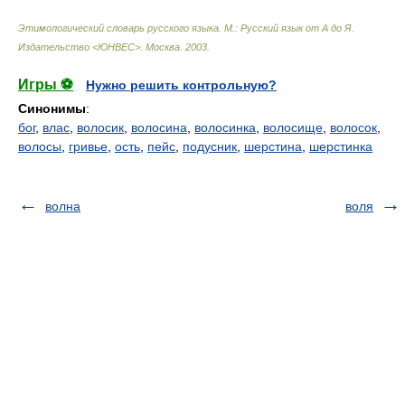
Этимологический словарь русского языка. М.: Русский язык от А до Я.
Издательство <ЮНВЕС>
.
Москва
.
2003
.
Игры ⚽
Нужно решить контрольную?
Синонимы
:
бог
,
влас
,
волосик
,
волосина
,
волосинка
,
волосище
,
волосок
,
волосы
,
гривье
,
ость
,
пейс
,
подусник
,
шерстина
,
шерстинка
волна
воля