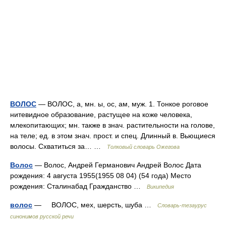
ВОЛОС
— ВОЛОС, а, мн. ы, ос, ам, муж. 1. Тонкое роговое
нитевидное образование, растущее на коже человека,
млекопитающих; мн. также в знач. растительности на голове,
на теле; ед. в этом знач. прост. и спец. Длинный в. Вьющиеся
волосы. Схватиться за… …
Толковый словарь Ожегова
Волос
— Волос, Андрей Германович Андрей Волос Дата
рождения: 4 августа 1955(1955 08 04) (54 года) Место
рождения: Сталинабад Гражданство …
Википедия
волос
— ВОЛОС, мех, шерсть, шуба …
Словарь-тезаурус
синонимов русской речи