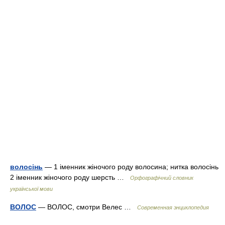
волосінь
— 1 іменник жіночого роду волосина; нитка волосінь
2 іменник жіночого роду шерсть …
Орфографічний словник
української мови
ВОЛОС
— ВОЛОС, смотри Велес …
Современная энциклопедия