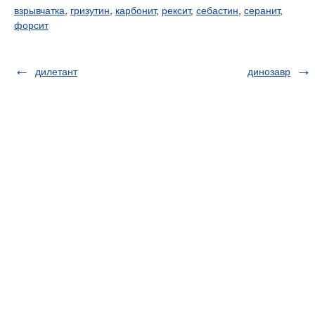
взрывчатка
,
гризутин
,
карбонит
,
рексит
,
себастин
,
серанит
,
форсит
дилетант
динозавр