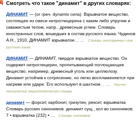
Смотреть что такое "динамит" в других словарях:
ДИНАМИТ
— (ог греч. dynamis сила). Взрывчатое вещество,
состоящее из смеси нитроглицерина с каким либо упругим и
скважистым телом, напр., древесным углем. Словарь
иностранных слов, вошедших в состав русского языка. Чудинов
А.Н., 1910. ДИНАМИТ взрывчатое… …
Словарь иностранных слов
русского языка
ДИНАМИТ
— ДИНАМИТ, твердое взрывчатое вещество. Он
содержит нитроглицерин, пропитывающий поглощающее
вещество, например, древесный уголь или целлюлозу.
Динамит устойчив к сотрясению, но легко воспламеняется при
нагреве или ударе. Его используют в шахтном… …
Научно-
технический энциклопедический словарь
динамит
— форсит, карбонит, гризутин, рексит, взрывчатка
Словарь русских синонимов. динамит сущ., кол во синонимов:
7 • взрывчатка (232) • …
Словарь синонимов