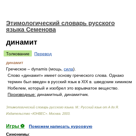
Этимологический словарь русского
языка Семенова
динамит
Толкование
Перевод
динамит
Греческое – dynamis (мощь,
сила
).
Слово «динамит» имеет основу греческого слова. Однако
термин был введен в русский язык в XIX в. шведским химиком
Нобелем, который и изобрел это взрывчатое вещество.
Производные:
динамитный, динамитчик.
Этимологический словарь русского языка. М.: Русский язык от А до Я.
Издательство <ЮНВЕС>
.
Москва
.
2003
.
Игры ⚽
Поможем написать курсовую
Синонимы
: