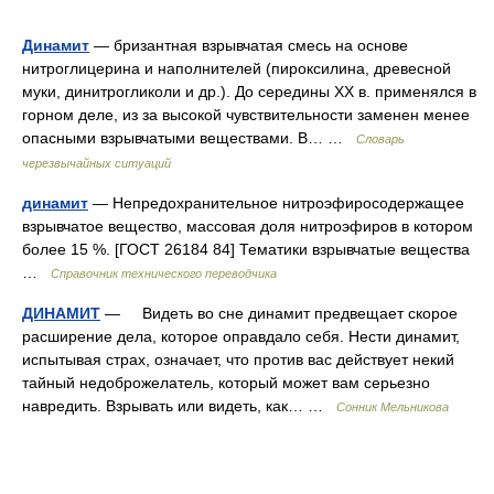
Динамит
— бризантная взрывчатая смесь на основе
нитроглицерина и наполнителей (пироксилина, древесной
муки, динитрогликоли и др.). До середины XX в. применялся в
горном деле, из за высокой чувствительности заменен менее
опасными взрывчатыми веществами. В… …
Словарь
черезвычайных ситуаций
динамит
— Непредохранительное нитроэфиросодержащее
взрывчатое вещество, массовая доля нитроэфиров в котором
более 15 %. [ГОСТ 26184 84] Тематики взрывчатые вещества
…
Справочник технического переводчика
ДИНАМИТ
— Видеть во сне динамит предвещает скорое
расширение дела, которое оправдало себя. Нести динамит,
испытывая страх, означает, что против вас действует некий
тайный недоброжелатель, который может вам серьезно
навредить. Взрывать или видеть, как… …
Сонник Мельникова