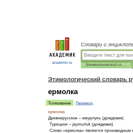
Словари и энциклоп
academic.ru
Этимологический словарь русского языка Семенова
Этимологический словарь р
ермолка
Толкование
Перевод
ермолка
Древнерусское
–
емурлукъ
(
дождевик
).
Турецкое
–
jaymurluk
(
дождевик
).
Слово
«
ермолка
»
является
производным