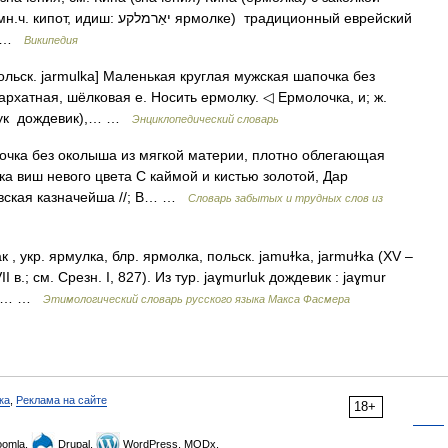
я… …
Википедия
[польск. jarmulka] Маленькая круглая мужская шапочка без
рхатная, шёлковая е. Носить ермолку. ◁ Ермолочка, и; ж.
урлук дождевик),… …
Энциклопедический словарь
чка без околыша из мягкой материи, плотно облегающая
а виш невого цвета С каймой и кистью золотой, Дар
овская казначейша //; В… …
Словарь забытых и трудных слов из
, укр. ярмулка, блр. ярмолка, польск. jamuɫka, jarmuɫka (XV –
I в.; см. Срезн. I, 827). Из тур. jaɣmurluk дождевик : jaɣmur
сл.;… …
Этимологический словарь русского языка Макса Фасмера
ка
,
Реклама на сайте
18+
omla,
Drupal,
WordPress, MODx.