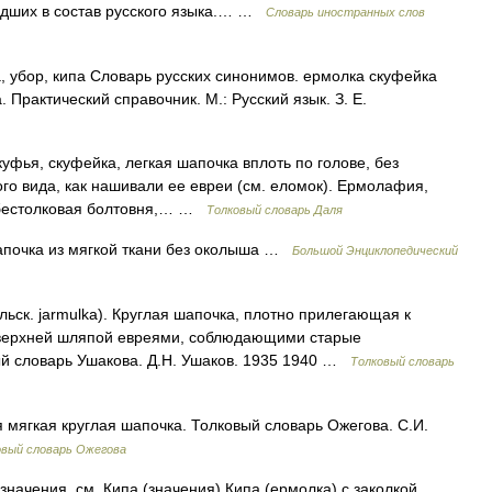
едших в состав русского языка.… …
Словарь иностранных слов
 убор, кипа Словарь русских синонимов. ермолка скуфейка
. Практический справочник. М.: Русский язык. З. Е.
фья, скуфейка, легкая шапочка вплоть по голове, без
ого вида, как нашивали ее евреи (см. еломок). Ермолафия,
 бестолковая болтовня,… …
Толковый словарь Даля
апочка из мягкой ткани без околыша …
Большой Энциклопедический
ск. jarmulka). Круглая шапочка, плотно прилегающая к
 верхней шляпой евреями, соблюдающими старые
й словарь Ушакова. Д.Н. Ушаков. 1935 1940 …
Толковый словарь
мягкая круглая шапочка. Толковый словарь Ожегова. С.И.
овый словарь Ожегова
значения, см. Кипа (значения) Кипа (ермолка) с заколкой