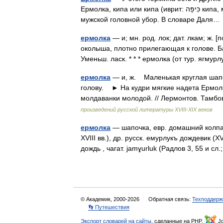
Ермолка, кипа или кипа (иврит: כִּיפָּה кипа, мн.ч. кипот, идиш: יאַרמלקע ярмолке) традиционный еврейский
мужской головной убор. В словаре Дал
ермолка
— и; мн. род. лок; дат. лкам; ж. 
околыша, плотно прилегающая к голове. Ба
Уменьш. ласк. * * * ермолка (от тур. ягм
ермолка
— и, ж. Маленькая круглая шапо
голову. ► На кудри мягкие надета Ермолк
молдаванки молодой. // Лермонтов. Тамб
произведений русской литературы ХVIII-ХIХ веков
ермолка
— шапочка, евр. домашний колпак 
XVIII вв.), др. русск. емурлукъ дождевик (XVI
дождь , чагат. jamɣurluk (Радлов 3, 55 и 
© Академик, 2000-2026
Обратная связь:
Техподдерж
👣 Путешествия
Экспорт словарей на сайты
, сделанные на PHP,
Jo