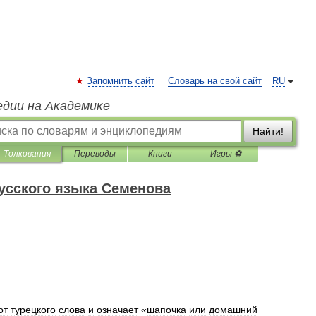
Запомнить сайт
Словарь на свой сайт
RU
едии на Академике
Найти!
Толкования
Переводы
Книги
Игры ⚽
усского языка Семенова
от
турецкого
слова
и
означает
«
шапочка
или
домашний