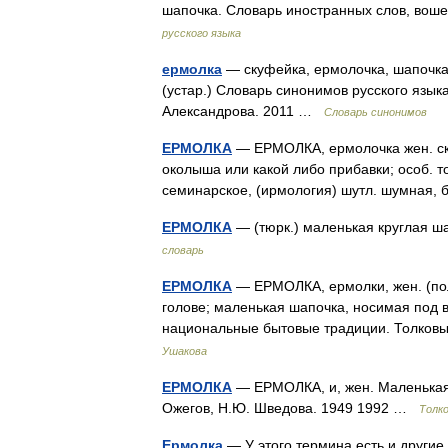
шапочка. Словарь иностранных слов, вош
русского языка
ермолка
— скуфейка, ермолочка, шапочка,
(устар.) Словарь синонимов русского языка
Александрова. 2011 …
Словарь синонимов
ЕРМОЛКА
— ЕРМОЛКА, ермолочка жен. ску
околыша или какой либо прибавки; особ. т
семинарское, (ирмология) шутл. шумная,
ЕРМОЛКА
— (тюрк.) маленькая круглая ш
словарь
ЕРМОЛКА
— ЕРМОЛКА, ермолки, жен. (поль
голове; маленькая шапочка, носимая под
национальные бытовые традиции. Толковы
Ушакова
ЕРМОЛКА
— ЕРМОЛКА, и, жен. Маленькая 
Ожегов, Н.Ю. Шведова. 1949 1992 …
Толк
Ермолка
— У этого термина есть и другие 