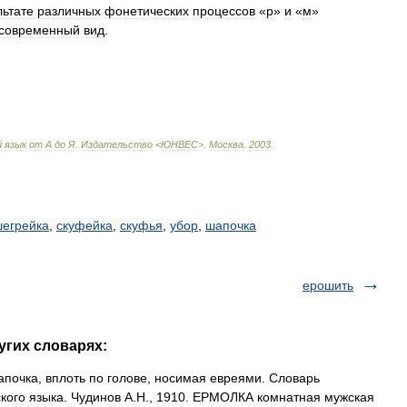
льтате
различных
фонетических
процессов
«
р
»
и
«
м
»
современный
вид
.
й
язык
от
А
до
Я
.
Издательство
<
ЮНВЕС
>
.
Москва
.
2003
.
егрейка
,
скуфейка
,
скуфья
,
убор
,
шапочка
ерошить
угих словарях:
апочка, вплоть по голове, носимая евреями. Словарь
ского языка. Чудинов А.Н., 1910. ЕРМОЛКА комнатная мужская