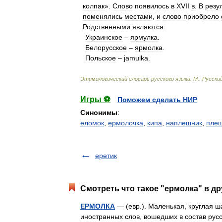
колпак
».
Слово
появилось
в
XVII
в
.
В
резу
поменялись
местами
,
и
слово
приобрело
Родственными
являются:
Украинское
–
ярмулка
.
Белорусское
–
ярмолка
.
Польское
–
jamulka
.
Этимологический
словарь
русского
языка
.
М
.
:
Русски
Игры ⚽
Поможем сделать НИР
Синонимы
:
еломок
,
ермолочка
,
кипа
,
наплешник
,
плеш
еретик
Смотреть что такое "ермолка" в др
ЕРМОЛКА
— (евр.). Маленькая, круглая ш
иностранных слов, вошедших в состав рус