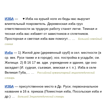
ИЗБА
— ♥ Изба на курьей ноге из беды вас выручит
влиятельный покровитель. Деревенская изба груз
ответственности за трудную работу станет легче. Темная и
тесная изба вас избавят от завистников и сплетников.
Просторная и светлая изба вам помогут… …
Большой семейный
сонник
Изба
— 1) Жилой дом (деревянный сруб) в сел. местности (в
ср. век. Руси также и в городе); хоз. постройка в усадьбе; см.
Жилище. 2) В 16 17 вв. адм. учреждение и здание, где оно
заседает (И. судная, съезжая, земская и т. п.). Изба в селе
Великая Губа,… …
Российский гуманитарный энциклопедический
словарь
ИЗБА
— присутственное место в Др. Руси; первоначальное
название в 16 в. приказа (Поместная изба, Посольская изба и
др.) …
Большой Энциклопедический словарь