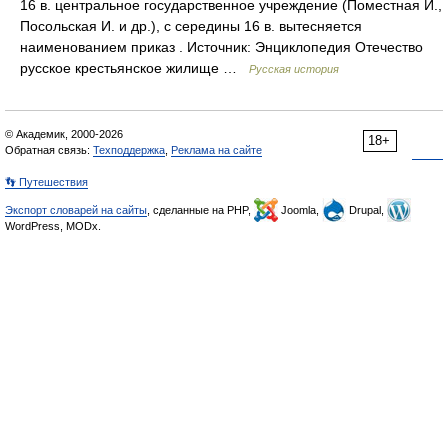
16 в. центральное государственное учреждение (Поместная И.,
Посольская И. и др.), с середины 16 в. вытесняется
наименованием приказ . Источник: Энциклопедия Отечество
русское крестьянское жилище …
Русская история
© Академик, 2000-2026
18+
Обратная связь:
Техподдержка
,
Реклама на сайте
👣 Путешествия
Экспорт словарей на сайты
, сделанные на PHP,
Joomla,
Drupal,
WordPress, MODx.