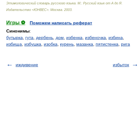
Этимологический словарь русского языка. М.: Русский язык от А до Я.
Издательство <ЮНВЕС>
.
Москва
.
2003
.
Игры ⚽
Поможем написать реферат
Синонимы
:
бутырка
,
гута
,
дербень
,
дом
,
избенка
,
избеночка
,
избина
,
избища
,
избушка
,
изобка
,
курень
,
мазанка
,
пятистенка
,
рига
иждивение
избыток