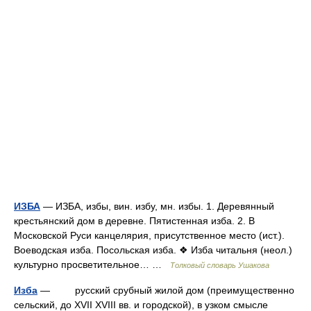
ИЗБА
— ИЗБА, избы, вин. избу, мн. избы. 1. Деревянный
крестьянский дом в деревне. Пятистенная изба. 2. В
Московской Руси канцелярия, присутственное место (ист.).
Воеводская изба. Посольская изба. ❖ Изба читальня (неол.)
культурно просветительное… …
Толковый словарь Ушакова
Изба
— русский срубный жилой дом (преимущественно
сельский, до XVII XVIII вв. и городской), в узком смысле