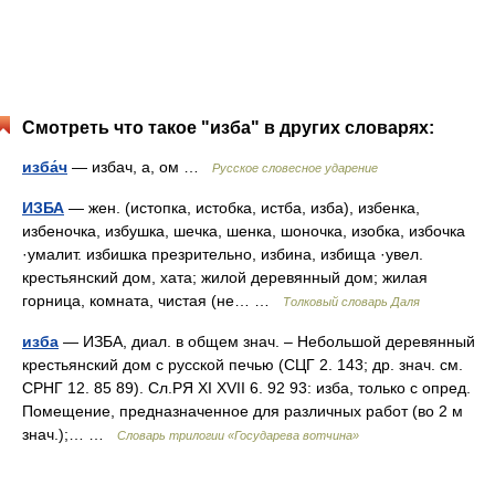
Смотреть что такое "изба" в других словарях:
изба́ч
— избач, а, ом …
Русское словесное ударение
ИЗБА
— жен. (истопка, истобка, истба, изба), избенка,
избеночка, избушка, шечка, шенка, шоночка, изобка, избочка
·умалит. избишка презрительно, избина, избища ·увел.
крестьянский дом, хата; жилой деревянный дом; жилая
горница, комната, чистая (не… …
Толковый словарь Даля
изба
— ИЗБА, диал. в общем знач. – Небольшой деревянный
крестьянский дом с русской печью (СЦГ 2. 143; др. знач. см.
СРНГ 12. 85 89). Сл.РЯ XI XVII 6. 92 93: изба, только с опред.
Помещение, предназначенное для различных работ (во 2 м
знач.);… …
Словарь трилогии «Государева вотчина»