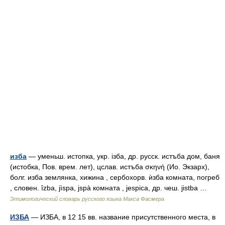
изба
— уменьш. истопка, укр. iзба, др. русск. истъба дом, баня
(истобка, Пов. врем. лет), цслав. истъба σκηνή (Ио. Экзарх),
болг. изба землянка, хижина , сербохорв. ѝзба комната, погреб
, словен. ȋzba, jìspa, jspà комната , jеsрiса, др. чеш. jistba …
Этимологический словарь русского языка Макса Фасмера
ИЗБА
— ИЗБА, в 12 15 вв. название присутственного места, в