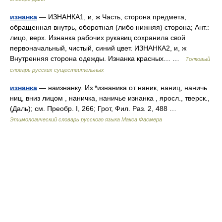
изнанка
— ИЗНАНКА1, и, ж Часть, сторона предмета,
обращенная внутрь, оборотная (либо нижняя) сторона; Ант.:
лицо, верх. Изнанка рабочих рукавиц сохранила свой
первоначальный, чистый, синий цвет. ИЗНАНКА2, и, ж
Внутренняя сторона одежды. Изнанка красных… …
Толковый
словарь русских существительных
изнанка
— наизнанку. Из *изнаника от наник, наниц, наничь
ниц, вниз лицом , наничка, наничье изнанка , яросл., тверск.,
(Даль); см. Преобр. I, 266; Грот, Фил. Раз. 2, 488 …
Этимологический словарь русского языка Макса Фасмера