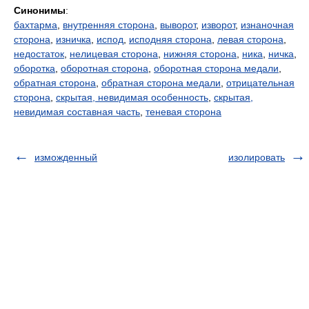
Синонимы
:
бахтарма
,
внутренняя сторона
,
выворот
,
изворот
,
изнаночная
сторона
,
изничка
,
испод
,
исподняя сторона
,
левая сторона
,
недостаток
,
нелицевая сторона
,
нижняя сторона
,
ника
,
ничка
,
оборотка
,
оборотная сторона
,
оборотная сторона медали
,
обратная сторона
,
обратная сторона медали
,
отрицательная
сторона
,
скрытая, невидимая особенность
,
скрытая,
невидимая составная часть
,
теневая сторона
изможденный
изолировать