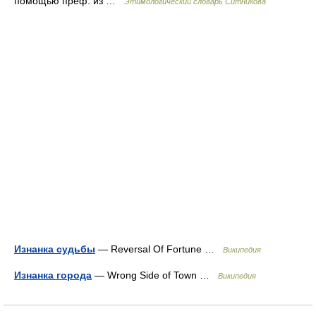
помощью преф. из …
Этимологический словарь Ситникова
Изнанка судьбы
— Reversal Of Fortune …
Википедия
Изнанка города
— Wrong Side of Town …
Википедия