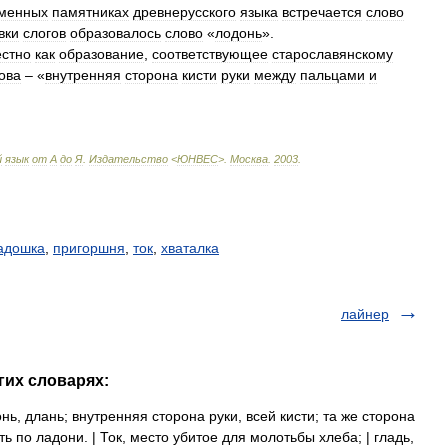
менных
памятниках
древнерусского
языка
встречается
слово
вки
слогов
образовалось
слово
«
лодонь
».
естно
как
образование
,
соответствующее
старославянскому
ова
– «
внутренняя
сторона
кисти
руки
между
пальцами
и
й
язык
от
А
до
Я
.
Издательство
<
ЮНВЕС
>
.
Москва
.
2003
.
адошка
,
пригоршня
,
ток
,
хваталка
лайнер
гих словарях:
ь, длань; внутренняя сторона руки, всей кисти; та же сторона
ь по ладони. | Ток, место убитое для молотьбы хлеба; | гладь,