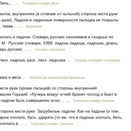
 сабань,… …
Толковый словарь Даля
атов, внутренняя (в отличие от тыльной) сторона кисти руки
ь руки). Ладони и ладонные поверхности пальцев не покрыты
См. также… …
Википедия
лопать в ладони. Словарь русских синонимов и сходных по
 М.: Русские словари, 1999. ладонь ладоша, ладошка, длань;
оварь русских… …
Словарь синонимов
аск. ладоша, разг., ласк. ладошка …
Словарь-тезаурус синонимов
ъема и веса …
Библейская энциклопедия Брокгауза
сти руки (кроме пальцев) со стороны внутренней
ксим Горький. «Кучера вокруг огней бранят господ и бьют в
 на ладони быть совершенно ясно… …
Толковый словарь Ушакова
орона кисти руки. Загрубелые ладони. Как на ладони (о том,
они хлопать, бить, ударять (то же, что в ладоши хлопать, бить,
ь, хлопать в… …
Толковый словарь Ожегова