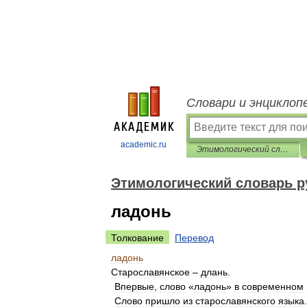
Словари и энциклоп
academic.ru
Этимологический словарь русского языка Семенова
Этимологический словарь р
ладонь
Толкование
Перевод
ладонь
Старославянское
–
длань
.
Впервые
,
слово
«
ладонь
»
в
современном
Слово
пришло
из
старославянского
языка