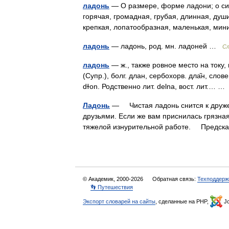
ладонь
— О размере, форме ладони; о сил
горячая, громадная, грубая, длинная, души
крепкая, лопатообразная, маленькая, м
ладонь
— ладонь, род. мн. ладоней …
Сл
ладонь
— ж., также ровное место на току, 
(Супр.), болг. длан, сербохорв. дла̏н, словен.
dɫon. Родственно лит. delna, вост. лит.… 
Ладонь
— Чистая ладонь снится к друже
друзьями. Если же вам приснилась грязная
тяжелой изнурительной работе. Предс
© Академик, 2000-2026
Обратная связь:
Техподдерж
👣 Путешествия
Экспорт словарей на сайты
, сделанные на PHP,
Jo