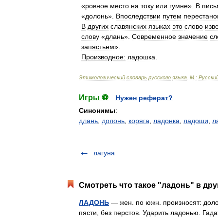
«
ровное
место
на
току
или
гумне
».
В
пись
«
долонь
».
Впоследствии
путем
перестано
В
других
славянских
языках
это
слово
изв
слову
«
длань
».
Современное
значение
сл
запястьем
».
Производное:
ладошка
.
Этимологический
словарь
русского
языка
.
М
.
:
Русски
Игры ⚽
Нужен реферат?
Синонимы
:
длань
,
долонь
,
коряга
,
ладонка
,
ладоши
,
л
лагуна
Смотреть что такое "ладонь" в дру
ЛАДОНЬ
— жен. по южн. произносят: долон
пясти, без перстов. Ударить ладонью. Гадат