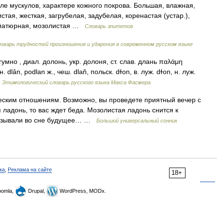
е мускулов, характере кожного покрова. Большая, влажная,
стая, жесткая, загрубелая, задубелая, коренастая (устар.),
иниатюрная, мозолистая …
Словарь эпитетов
оварь трудностей произношения и ударения в современном русском языке
гумно , диал. долонь, укр. долоня, ст. слав. длань παλάμη
 dlȃn, podlan ж., чеш. dlaň, польск. dɫon, в. луж. dɫon, н. луж.
…
Этимологический словарь русского языка Макса Фасмера
ским отношениям. Возможно, вы проведете приятный вечер с
 ладонь, то вас ждет беда. Мозолистая ладонь снится к
казывали во сне будущее… …
Большой универсальный сонник
ка
,
Реклама на сайте
18+
omla,
Drupal,
WordPress, MODx.