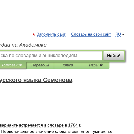
Запомнить сайт
Словарь на свой сайт
RU
едии на Академике
Найти!
Толкования
Переводы
Книги
Игры ⚽
усского языка Семенова
варианте
встречается
в
словаре
в
1704
г
.
.
Первоначальное
значение
слова
«
ток
», «
пол
гумна
»,
т
.
е
.