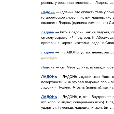
ровень, у ревенная плоскость. | Ладонь,
Ладонь
— (длань) это область тела у прим
(старорусское слово «пясть» ладонь, кист
волосами Ладонь (единица измерения) 
ладонь
— бить в ладони, как на ладони, х
смыслу выражений. под. ред. Н. Абрамова,
пригоршня, коряга, хваталка, ладоши Сл
ладонь
— ЛАДОНЬ, устар. длань, разг., л
русской речи
Ладонь
— см. Меры длины, площади, об
ЛАДОНЬ
— ЛАДОНЬ, ладони, жен. Часть ки
поверхности. «Он утирал ладонью лоб.» Ма
ладони.» Пушкин. ❖ Быть (видным), как
ЛАДОНЬ
— ЛАДОНЬ, и, жен. Внутренняя ст
что хорошо видно; совершенно ясно). В лад
ударять). | уменьш. ладошка, и, жен. Бит