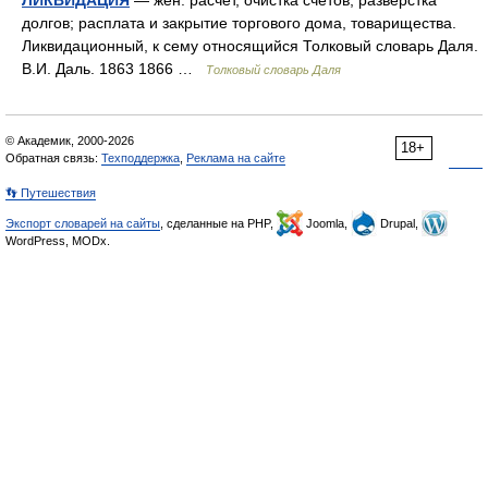
ЛИКВИДАЦИЯ
— жен. расчет, очистка счетов, разверстка
долгов; расплата и закрытие торгового дома, товарищества.
Ликвидационный, к сему относящийся Толковый словарь Даля.
В.И. Даль. 1863 1866 …
Толковый словарь Даля
© Академик, 2000-2026
18+
Обратная связь:
Техподдержка
,
Реклама на сайте
👣 Путешествия
Экспорт словарей на сайты
, сделанные на PHP,
Joomla,
Drupal,
WordPress, MODx.