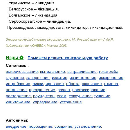
Украинское – лiквидацiя.
Белорусское – лiквiдацыя.
Болгарское – ликвидация.
Сербохорватское – ликвидациjа.
Производные:
ликвидировать, ликвидатор, ликвидационный.
Этимологический словарь русского языка. М.: Русский язык от А до Я.
Издательство <ЮНВЕС>
.
Москва
.
2003
.
Игры ⚽
Поможем решить контрольную работу
Синонимы
:
выкорчевывание
,
вытравление
,
вытравливание
,
гекатомба
,
глушение
,
завершение
,
изжитие
,
изничтожение
,
искоренение
,
истребление
,
ликвидирование
,
оборка
,
окончание
,
отмена
,
погашение
,
прекращение
,
разгон
,
раскассирование
,
расторжение
,
раунд-терн
,
слом
,
сокрушение
,
тушение
,
уничтожение
,
упразднение
,
устранение
Антонимы
:
внедрение
,
порождение
,
создание
,
установление
,