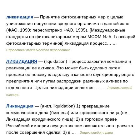
ликвидация
— Принятие фитосанитарных мер с целью
уничтожения популяции вредного организма в данной зоне
(ФАО, 1990; пересмотрено ФАО, 1995). [Mеждународные
стандарты по фитосанитарным мерам МСФМ № 5. Глоссарий
фитосанитарных терминов] ликвидация процесс… …
Справочник технического переводчика
ЛИКВИДАЦИЯ
— (liquidation) Процесс закрытия компании и
реализации ее активов. Это может быть сделано путем
продажи ее новому владельцу в качестве функционирующего
предприятия или путем распродажи различных активов по
отдельности. Целью ликвидации является… …
Экономический
словарь
Ликвидация
— (англ. liquidation) 1) прекращение
коммерческого дела (бизнеса) или юридического лица (см.
Ликвидация юридического лица); 2) в торговом праве
Российской империи осуществление окончательного расчета
после совершения сделки; 3) в …
Энциклопедия права