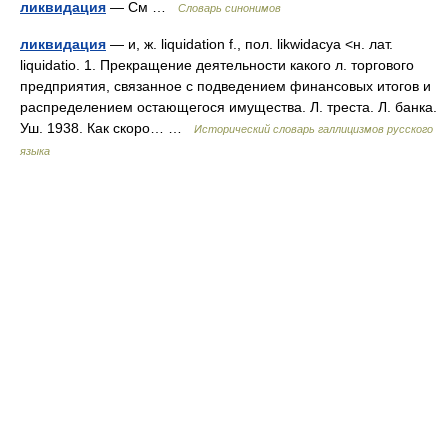
ликвидация
— См …
Словарь синонимов
ликвидация
— и, ж. liquidation f., пол. likwidacya <н. лат.
liquidatio. 1. Прекращение деятельности какого л. торгового
предприятия, связанное с подведением финансовых итогов и
распределением остающегося имущества. Л. треста. Л. банка.
Уш. 1938. Как скоро… …
Исторический словарь галлицизмов русского
языка