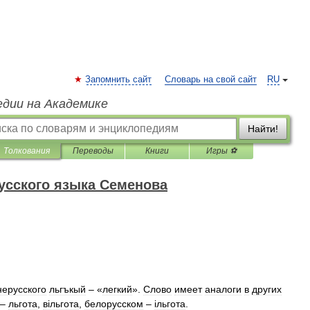
Запомнить сайт
Словарь на свой сайт
RU
едии на Академике
Найти!
Толкования
Переводы
Книги
Игры ⚽
усского языка Семенова
нерусского
льгъкый
– «
легкий
».
Слово
имеет
аналоги
в
других
–
льгота
,
вiльгота
,
белорусском
–
iльгота
.