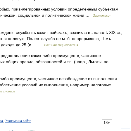
собых, привилегированных условий определённым субъектам
омической, социальной и политической жизни …
Экономико-
денія службы въ казач. войскахъ, возникла въ началѣ XIX ст.,
н. и полевую. Полев. служба не м. б. непрерывною, тѣмъ
ы, доходя до 25 (и… …
Военная энциклопедия
e) предоставление каких либо преимуществ, частичное
 общих правил, обязанностей и т.п. (напр., Льготы, по
либо преимуществ, частичное освобождение от выполнения
облегчение условий их выполнения, например налоговые
й словарь
ка
,
Реклама на сайте
18+