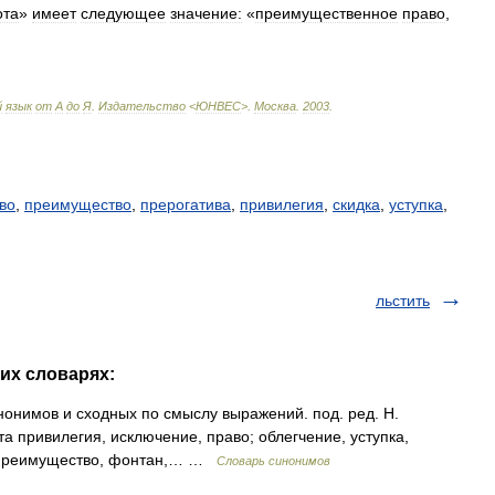
ота
»
имеет
следующее
значение:
«
преимущественное
право
,
й
язык
от
А
до
Я
.
Издательство
<
ЮНВЕС
>
.
Москва
.
2003
.
во
,
преимущество
,
прерогатива
,
привилегия
,
скидка
,
уступка
,
льстить
гих словарях:
нонимов и сходных по смыслу выражений. под. ред. Н.
та привилегия, исключение, право; облегчение, уступка,
а, преимущество, фонтан,… …
Словарь синонимов