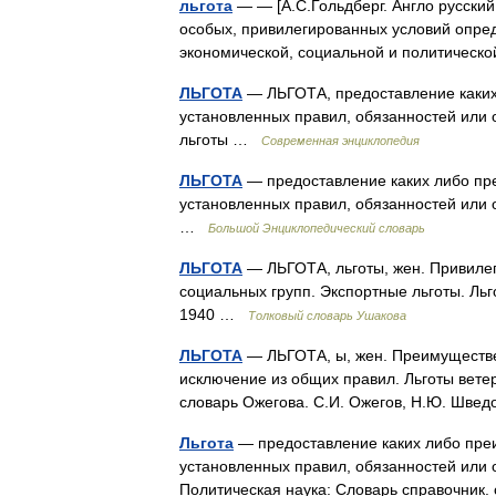
льгота
— — [А.С.Гольдберг. Англо русский 
особых, привилегированных условий опре
экономической, социальной и политической
ЛЬГОТА
— ЛЬГОТА, предоставление каких
установленных правил, обязанностей или 
льготы …
Современная энциклопедия
ЛЬГОТА
— предоставление каких либо пр
установленных правил, обязанностей или 
…
Большой Энциклопедический словарь
ЛЬГОТА
— ЛЬГОТА, льготы, жен. Привилег
социальных групп. Экспортные льготы. Льг
1940 …
Толковый словарь Ушакова
ЛЬГОТА
— ЛЬГОТА, ы, жен. Преимуществен
исключение из общих правил. Льготы ветер
словарь Ожегова. С.И. Ожегов, Н.Ю. Шве
Льгота
— предоставление каких либо пре
установленных правил, обязанностей или о
Политическая наука: Словарь справочник