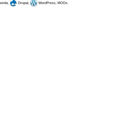
omla,
Drupal,
WordPress, MODx.