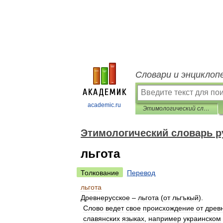
Словари и энциклоп
academic.ru
Этимологический словарь русского языка Семенова
Этимологический словарь р
льгота
Толкование
Перевод
льгота
Древнерусское
–
льгота
(
от
льгъкый
).
Слово
ведет
свое
происхождение
от
древ
славянских
языках
,
например
украинском