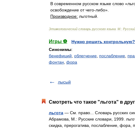
В
современном
русском
языке
слово
«
льг
освобождение
от
чего
-
либо
».
Производное:
льготный
.
Этимологический
словарь
русского
языка
.
М
.
:
Русски
Игры ⚽
Нужно решить контрольную?
Синонимы
:
бенефиций
,
облегчение
,
послабление
,
пра
фонтан
,
фора
лысый
Смотреть что такое "льгота" в дру
льгота
— См. право... Словарь русских си
Абрамова, М.: Русские словари, 1999. льго
скидка, прерогатива, послабление, фор