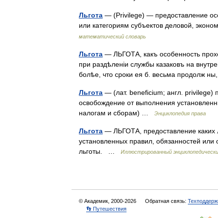
Льгота
— (Privilege) — предоставление о
или категориям субъектов деловой, экон
математический словарь
Льгота
— ЛЬГОТА, какъ особенность прохож
при раздѣленіи службы казаковъ на внутре
болѣе, что сроки ея б. весьма продолж н
Льгота
— (лат. beneficium; англ. privileg
освобождение от выполнения установленных
налогам и сборам) …
Энциклопедия права
Льгота
— ЛЬГОТА, предоставление каких 
установленных правил, обязанностей или 
льготы. …
Иллюстрированный энциклопедически
© Академик, 2000-2026
Обратная связь:
Техподдерж
👣 Путешествия