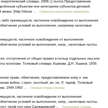
энергетический словарь. 2006 г.] льгота Предоставление
делённым субъектам или категориям субъектов деловой,
 жизни. [http://slovar …
Справочник технического переводчика
 либо преимуществ, частичное освобождение от выполнения
облегчение условий их выполнения, например налоговые
еимуществ, частичное освобождение от выполнения
облегчение условий их выполнения, напр., налоговые льготы
ия, отступление от общих правил в пользу отдельных лиц или
оты колхозам. Толковый словарь Ушакова. Д.Н. Ушаков. 1935
ное право, облегчение, предоставляемое кому н. как
анам войны. | прил. льготный, ая, ое. Л. тариф. Толковый
дова. 1949 1992 …
Толковый словарь Ожегова
имуществ, частичное освобождение от выполнения
блегчение условий их выполнения, напр., налоговые льготы.
. сост. проф пол наук Санжаревский …
Политология. Словарь.