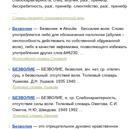
слабохарактерность, спец. абулия, разг., пренебр.
бесхребетность, разг., пренебр. слюнтяйство, разг., пренебр
…
Словарь-тезаурус синонимов русской речи
Безволие
— Безволие ♦ Aboulie Бессилие воли. Слово
4
употребляется либо для обозначения патологии (абулия –
неспособность действовать по собственной обдуманной
воле), либо в качестве эвфемизма, позволяющего избежать
употребления других слов:&#8230; …
Философский словарь Спонвиля
БЕЗВОЛИЕ
— БЕЗВОЛИЕ, безволия, мн. нет, ср. отвлеч.
5
сущ. к безвольный; отсутствие воли. Толковый словарь
Ушакова. Д.Н. Ушаков. 1935 1940 …
Толковый словарь Ушакова
БЕЗВОЛИЕ
— БЕЗВОЛИЕ, я, ср. Слабохарактерность,
6
отсутствие силы воли. Толковый словарь Ожегова. С.И.
Ожегов, Н.Ю. Шведова. 1949 1992 …
Толковый словарь Ожегова
Безволие
— это отрицательное духовно нравственное
7