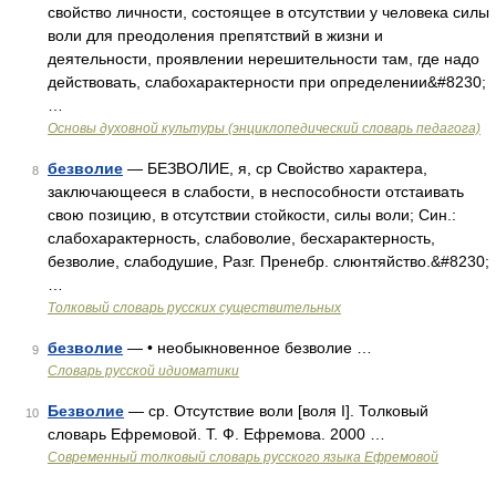
свойство личности, состоящее в отсутствии у человека силы
воли для преодоления препятствий в жизни и
деятельности, проявлении нерешительности там, где надо
действовать, слабохарактерности при определении&#8230;
…
Основы духовной культуры (энциклопедический словарь педагога)
безволие
— БЕЗВОЛИЕ, я, ср Свойство характера,
8
заключающееся в слабости, в неспособности отстаивать
свою позицию, в отсутствии стойкости, силы воли; Син.:
слабохарактерность, слабоволие, бесхарактерность,
безволие, слабодушие, Разг. Пренебр. слюнтяйство.&#8230;
…
Толковый словарь русских существительных
безволие
— • необыкновенное безволие …
9
Словарь русской идиоматики
Безволие
— ср. Отсутствие воли [воля I]. Толковый
10
словарь Ефремовой. Т. Ф. Ефремова. 2000 …
Современный толковый словарь русского языка Ефремовой