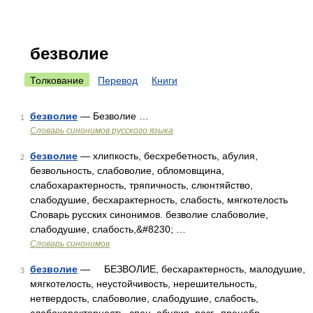
безволие
Толкование
Перевод
Книги
безволие
— Безволие …
1
Словарь синонимов русского языка
безволие
— хлипкость, бесхребетность, абулия,
2
безвольность, слабоволие, обломовщина,
слабохарактерность, тряпичность, слюнтяйство,
слабодушие, бесхарактерность, слабость, мягкотелость
Словарь русских синонимов. безволие слабоволие,
слабодушие, слабость,&#8230; …
Словарь синонимов
безволие
— БЕЗВОЛИЕ, бесхарактерность, малодушие,
3
мягкотелость, неустойчивость, нерешительность,
нетвердость, слабоволие, слабодушие, слабость,