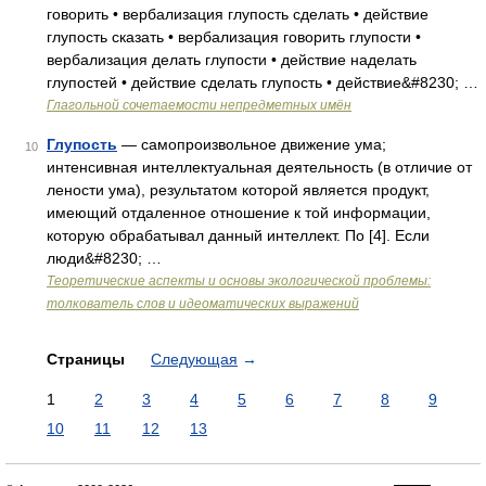
говорить • вербализация глупость сделать • действие
глупость сказать • вербализация говорить глупости •
вербализация делать глупости • действие наделать
глупостей • действие сделать глупость • действие&#8230; …
Глагольной сочетаемости непредметных имён
Глупость
— самопроизвольное движение ума;
10
интенсивная интеллектуальная деятельность (в отличие от
лености ума), результатом которой является продукт,
имеющий отдаленное отношение к той информации,
которую обрабатывал данный интеллект. По [4]. Если
люди&#8230; …
Теоретические аспекты и основы экологической проблемы:
толкователь слов и идеоматических выражений
Страницы
Следующая
→
1
2
3
4
5
6
7
8
9
10
11
12
13