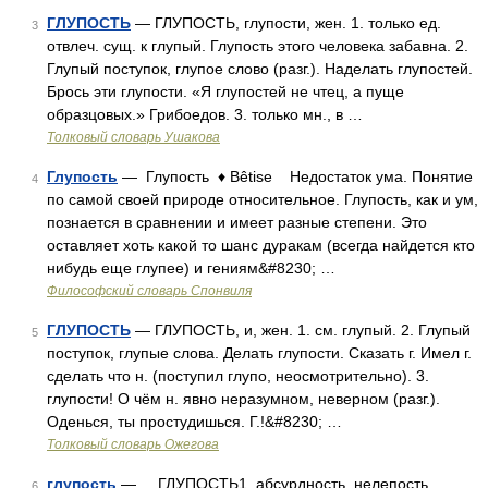
ГЛУПОСТЬ
— ГЛУПОСТЬ, глупости, жен. 1. только ед.
3
отвлеч. сущ. к глупый. Глупость этого человека забавна. 2.
Глупый поступок, глупое слово (разг.). Наделать глупостей.
Брось эти глупости. «Я глупостей не чтец, а пуще
образцовых.» Грибоедов. 3. только мн., в …
Толковый словарь Ушакова
Глупость
— Глупость ♦ Bêtise Недостаток ума. Понятие
4
по самой своей природе относительное. Глупость, как и ум,
познается в сравнении и имеет разные степени. Это
оставляет хоть какой то шанс дуракам (всегда найдется кто
нибудь еще глупее) и гениям&#8230; …
Философский словарь Спонвиля
ГЛУПОСТЬ
— ГЛУПОСТЬ, и, жен. 1. см. глупый. 2. Глупый
5
поступок, глупые слова. Делать глупости. Сказать г. Имел г.
сделать что н. (поступил глупо, неосмотрительно). 3.
глупости! О чём н. явно неразумном, неверном (разг.).
Оденься, ты простудишься. Г.!&#8230; …
Толковый словарь Ожегова
глупость
— ГЛУПОСТЬ1, абсурдность, нелепость,
6