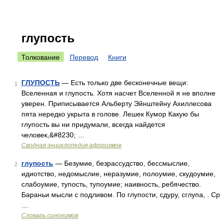
глупость
Толкование
Перевод
Книги
ГЛУПОСТЬ
— Есть только две бесконечные вещи:
1
Вселенная и глупость. Хотя насчет Вселенной я не вполне
уверен. Приписывается Альберту Эйнштейну Ахиллесова
пята нередко укрыта в голове. Лешек Кумор Какую бы
глупость вы ни придумали, всегда найдется
человек,&#8230; …
Сводная энциклопедия афоризмов
глупость
— Безумие, безрассудство, бессмыслие,
2
идиотство, недомыслие, неразумие, полоумие, скудоумие,
слабоумие, тупость, тупоумие; наивность, ребячество.
Бараньи мысли с подливом. По глупости, сдуру, сглупа, . Ср
…
Словарь синонимов