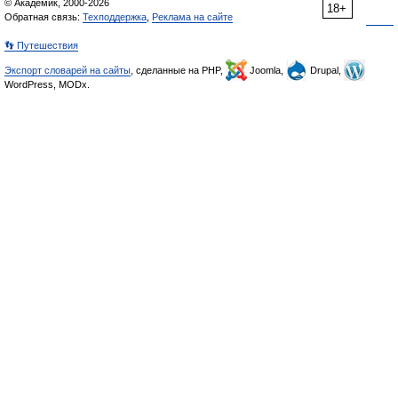
© Академик, 2000-2026
18+
Обратная связь:
Техподдержка
,
Реклама на сайте
👣 Путешествия
Экспорт словарей на сайты
, сделанные на PHP,
Joomla,
Drupal,
WordPress, MODx.