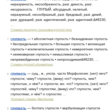
неразумность, несообразность, разг. дикость, разг.
несуразность ГЛУПЫЙ, абсурдный, нелепый,
неразумный, несообразный, разг. бредовый, разг. дикий,
разг. дурацкий, разг. идиотический, разг. идиотский,&#8230;
…
Словарь-тезаурус синонимов русской речи
глупость
— • абсолютная глупость • безнадежная глупость
7
• беспредельная глупость • большая глупость • вопиющая
глупость • исключительная глупость • невероятная глупость
• неимоверная глупость • немыслимая глупость •
непревзойденная глупость • непроходимая&#8230; …
Словарь русской идиоматики
глупость
— сущ., ж., употр. часто Морфология: (нет) чего?
8
глупости, чему? глупости, (вижу) что? глупость, чем?
глупостью, о чём? о глупости; мн. что? глупости, (нет) чего?
глупостей, чему? глупостям, (вижу) что? глупости, чем?
глупостями, о чём? о глупостях …
Толковый словарь Дмитриева
глупость
— болтать глупости • вербализация глупости
9