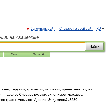
Запомнить сайт
Словарь на свой сайт
RU
едии на Академике
Найти!
Книги
Игры ⚽
авец, херувим, красавчик, чаровник, прелестник, адонис,
он, нарцисс Словарь русских синонимов. красавец
вец (разг.); Аполлон, Адонис, Эндимион&#8230; …