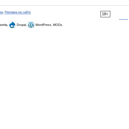
ка
,
Реклама на сайте
18+
omla,
Drupal,
WordPress, MODx.