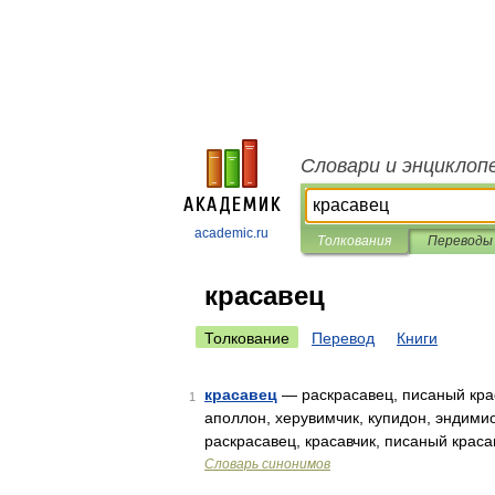
Словари и энциклоп
academic.ru
Толкования
Переводы
красавец
Толкование
Перевод
Книги
красавец
— раскрасавец, писаный крас
1
аполлон, херувимчик, купидон, эндими
раскрасавец, красавчик, писаный краса
Словарь синонимов