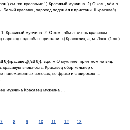
рон.) см. тж. красавчик 1) Красивый мужчина. 2) О ком , чём л.
. Белый красавец пароход подошёл к пристани. II красаве/ц
1. Красивый мужчина. 2. О ком , чём л. очень красивом.
пароход подошёл к пристани. ◁ Красавчик, а; м. Ласк. (1 зн.).
 8}}красавец{{/stl 8}}, вца, м О мужчине, приятном на вид,
 красивую внешность. Красавец обер кельнер с
ых напомаженных волосах, во фраке и с широкою …
х
ец мужчина Красавец мужчина …
7
8
9
10
11
12
13