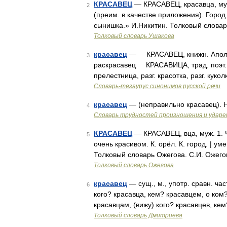
КРАСАВЕЦ
— КРАСАВЕЦ, красавца, муж
2
(преим. в качестве приложения). Город
сынишка.» И.Никитин. Толковый словар
Толковый словарь Ушакова
красавец
— КРАСАВЕЦ, книжн. Аполлон, 
3
раскрасавец КРАСАВИЦА, трад. поэт. кр
прелестница, разг. красотка, разг. куко
Словарь-тезаурус синонимов русской речи
красавец
— (неправильно красавец). 
4
Словарь трудностей произношения и ударен
КРАСАВЕЦ
— КРАСАВЕЦ, вца, муж. 1. Ч
5
очень красивом. К. орёл. К. город. | умен
Толковый словарь Ожегова. С.И. Ожего
Толковый словарь Ожегова
красавец
— сущ., м., употр. сравн. ча
6
кого? красавца, кем? красавцем, о ком?
красавцам, (вижу) кого? красавцев, ке
Толковый словарь Дмитриева