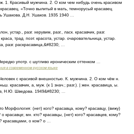
. 1. Красивый мужчина. 2. О ком чем нибудь очень красивом
 красавец. «Точно вылитый в мать, темнорусый красавец
ь Ушакова. Д.Н. Ушаков. 1935 1940 …
устар., разг. херувим, разг., ласк. красавчик, разг.
аса, трад. поэт. красота, устар. очаровательница, устар.
лка, разг. раскрасавица,&#8230; …
Нередко употр. с шутливо ироническим оттенком …
ия в современном русском языке
еловек с красивой внешностью. К. мужчина. 2. О ком чём н.
ьш. красавчик, а, муж. (к 1 знач.; разг.). | жен. красавица, ы.
в, Н.Ю. Шведова. 1949&#8230; …
сто Морфология: (нет) кого? красавца, кому? красавцу, (вижу)
 о красавце; мн. кто? красавцы, (нет) кого? красавцев, кому?
м? красавцами, о ком? о …