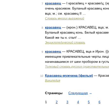
красавец
— I краса/вец = красаве/ц; (и
7
очень красивом. Буланый красавец конь
вца; м.; см. красавец II …
Словарь многих выражений
красавец
— (ирон.) КРАСАВЕЦ, вца; м. 
8
Буланый красавец конь. Белый красавец 
Какой же ты к. стал! …
Энциклопедический словарь
красавец
— КРАСАВЕЦ, вца и Ирон. {{stl
9
имеющем привлекательные черты лица,
начинавшимся от шеи пробором в густ
Толковый словарь русских существительны
Красавец-мужчина (фильм)
— Красав
10
Википедия
Страницы
Следующая
→
1
2
3
4
5
6