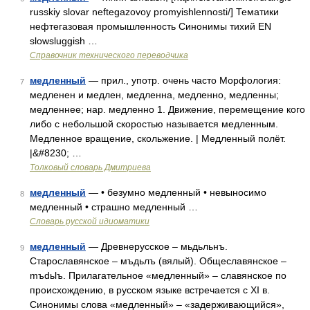
russkiy slovar neftegazovoy promyishlennosti/] Тематики
нефтегазовая промышленность Синонимы тихий EN
slowsluggish …
Справочник технического переводчика
медленный
— прил., употр. очень часто Морфология:
7
медленен и медлен, медленна, медленно, медленны;
медленнее; нар. медленно 1. Движение, перемещение кого
либо с небольшой скоростью называется медленным.
Медленное вращение, скольжение. | Медленный полёт.
|&#8230; …
Толковый словарь Дмитриева
медленный
— • безумно медленный • невыносимо
8
медленный • страшно медленный …
Словарь русской идиоматики
медленный
— Древнерусское – мьдьльнъ.
9
Старославянское – мъдьлъ (вялый). Общеславянское –
mъdьlъ. Прилагательное «медленный» – славянское по
происхождению, в русском языке встречается с XI в.
Синонимы слова «медленный» – «задерживающийся»,