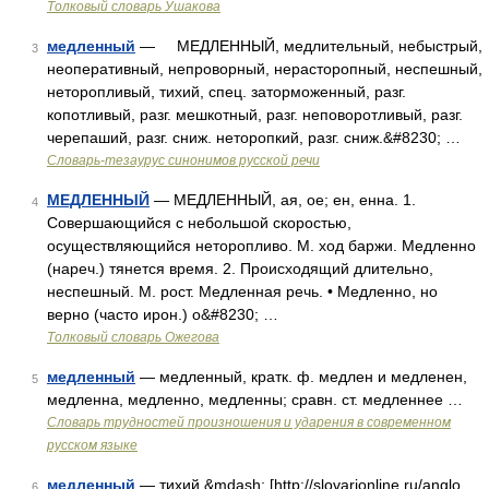
Толковый словарь Ушакова
медленный
— МЕДЛЕННЫЙ, медлительный, небыстрый,
3
неоперативный, непроворный, нерасторопный, неспешный,
неторопливый, тихий, спец. заторможенный, разг.
копотливый, разг. мешкотный, разг. неповоротливый, разг.
черепаший, разг. сниж. неторопкий, разг. сниж.&#8230; …
Словарь-тезаурус синонимов русской речи
МЕДЛЕННЫЙ
— МЕДЛЕННЫЙ, ая, ое; ен, енна. 1.
4
Совершающийся с небольшой скоростью,
осуществляющийся неторопливо. М. ход баржи. Медленно
(нареч.) тянется время. 2. Происходящий длительно,
неспешный. М. рост. Медленная речь. • Медленно, но
верно (часто ирон.) о&#8230; …
Толковый словарь Ожегова
медленный
— медленный, кратк. ф. медлен и медленен,
5
медленна, медленно, медленны; сравн. ст. медленнее …
Словарь трудностей произношения и ударения в современном
русском языке
медленный
— тихий &mdash; [http://slovarionline.ru/anglo
6