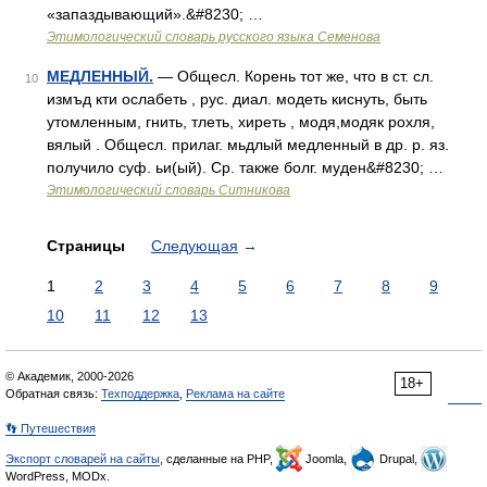
«запаздывающий».&#8230; …
Этимологический словарь русского языка Семенова
МЕДЛЕННЫЙ.
— Общесл. Корень тот же, что в ст. сл.
10
измъд кти ослабеть , рус. диал. модеть киснуть, быть
утомленным, гнить, тлеть, хиреть , модя,модяк рохля,
вялый . Общесл. прилаг. мьдлый медленный в др. р. яз.
получило суф. ьи(ый). Ср. также болг. муден&#8230; …
Этимологический словарь Ситникова
Страницы
Следующая
→
1
2
3
4
5
6
7
8
9
10
11
12
13
© Академик, 2000-2026
18+
Обратная связь:
Техподдержка
,
Реклама на сайте
👣 Путешествия
Экспорт словарей на сайты
, сделанные на PHP,
Joomla,
Drupal,
WordPress, MODx.