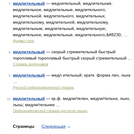
медлительный
— медлительный, медлительная,
7
медлительное, медлительные, медлительного,
медлительной, медлительного, медлительных,
медлительному, медлительной, медлительному,
медлительным, медлительный, медлительную,
медлительное, медлительные, медлительного,&#8230; …
Формы слов
медлительный
— скорый стремительный быстрый
8
торопливый торопливый быстрый скорый стремительный …
Словарь антонимов
медлительный
— медл ительный; кратк. форма лен, льна
9
…
Русский орфографический словарь
медлительный
— кр.ф. медли/телен, медли/тельна, льно,
10
льны; медли/тельнее …
Орфографический словарь русского языка
Страницы
Следующая
→