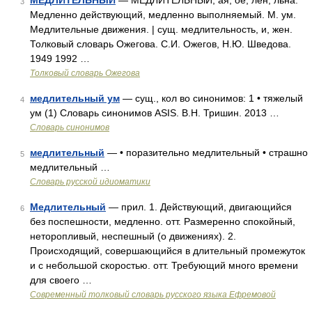
МЕДЛИТЕЛЬНЫЙ
— МЕДЛИТЕЛЬНЫЙ, ая, ое; лен, льна.
3
Медленно действующий, медленно выполняемый. М. ум.
Медлительные движения. | сущ. медлительность, и, жен.
Толковый словарь Ожегова. С.И. Ожегов, Н.Ю. Шведова.
1949 1992 …
Толковый словарь Ожегова
медлительный ум
— сущ., кол во синонимов: 1 • тяжелый
4
ум (1) Словарь синонимов ASIS. В.Н. Тришин. 2013 …
Словарь синонимов
медлительный
— • поразительно медлительный • страшно
5
медлительный …
Словарь русской идиоматики
Медлительный
— прил. 1. Действующий, двигающийся
6
без поспешности, медленно. отт. Размеренно спокойный,
неторопливый, неспешный (о движениях). 2.
Происходящий, совершающийся в длительный промежуток
и с небольшой скоростью. отт. Требующий много времени
для своего …
Современный толковый словарь русского языка Ефремовой