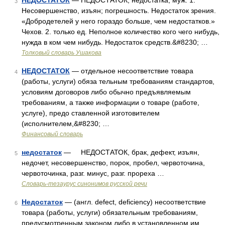
НЕДОСТАТОК
— НЕДОСТАТОК, недостатка, муж. 1.
3
Несовершенство, изъян; погрешность. Недостаток зрения.
«Добродетелей у него гораздо больше, чем недостатков.»
Чехов. 2. только ед. Неполное количество кого чего нибудь,
нужда в ком чем нибудь. Недостаток средств.&#8230; …
Толковый словарь Ушакова
НЕДОСТАТОК
— отдельное несоответствие товара
4
(работы, услуги) обяза тельным требованиям стандартов,
условиям договоров либо обычно предъявляемым
требованиям, а также информации о товаре (работе,
услуге), предо ставленной изготовителем
(исполнителем,&#8230; …
Финансовый словарь
недостаток
— НЕДОСТАТОК, брак, дефект, изъян,
5
недочет, несовершенство, порок, пробел, червоточина,
червоточинка, разг. минус, разг. прореха …
Словарь-тезаурус синонимов русской речи
Недостаток
— (англ. defect, deficiency) несоответствие
6
товара (работы, услуги) обязательным требованиям,
предусмотренным законом либо в установленном им