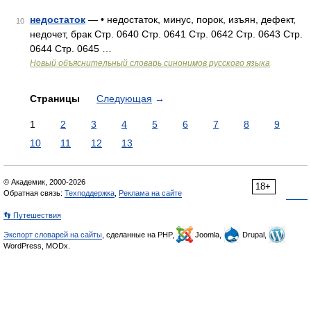
недостаток
— • недостаток, минус, порок, изъян, дефект,
10
недочет, брак Стр. 0640 Стр. 0641 Стр. 0642 Стр. 0643 Стр.
0644 Стр. 0645 …
Новый объяснительный словарь синонимов русского языка
Страницы
Следующая
→
1
2
3
4
5
6
7
8
9
10
11
12
13
© Академик, 2000-2026
18+
Обратная связь:
Техподдержка
,
Реклама на сайте
👣 Путешествия
Экспорт словарей на сайты
, сделанные на PHP,
Joomla,
Drupal,
WordPress, MODx.