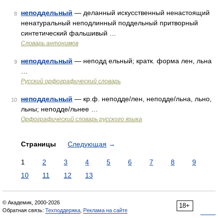
неподдельный
— деланный искусственный ненастоящий
8
ненатуральный неподлинный поддельный притворный
синтетический фальшивый …
Словарь антонимов
неподдельный
— неподд ельный; кратк. форма лен, льна
9
…
Русский орфографический словарь
неподдельный
— кр.ф. неподде/лен, неподде/льна, льно,
10
льны; неподде/льнее …
Орфографический словарь русского языка
Страницы
Следующая
→
1
2
3
4
5
6
7
8
9
10
11
12
13
© Академик, 2000-2026
18+
Обратная связь:
Техподдержка
,
Реклама на сайте