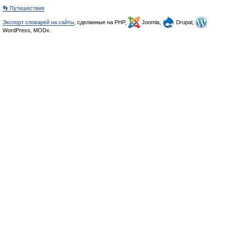
👣 Путешествия
Экспорт словарей на сайты
, сделанные на PHP,
Joomla,
Drupal,
WordPress, MODx.