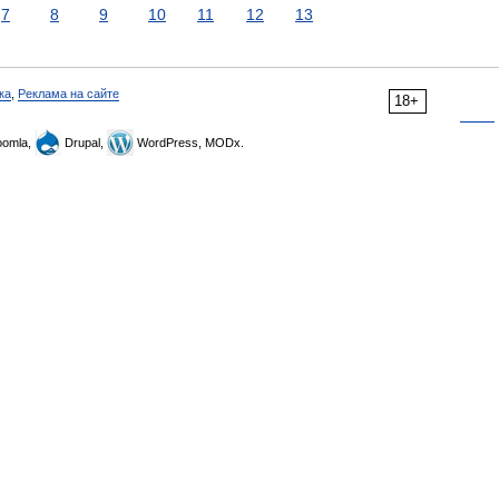
7
8
9
10
11
12
13
ка
,
Реклама на сайте
18+
omla,
Drupal,
WordPress, MODx.