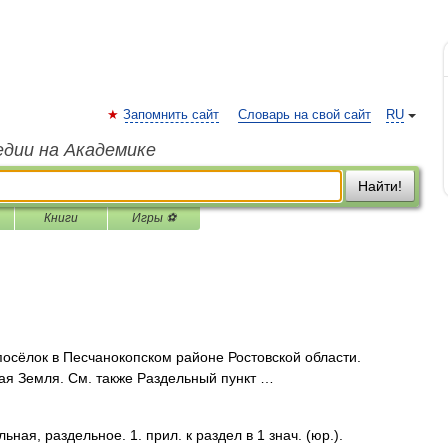
Запомнить сайт
Словарь на свой сайт
RU
едии на Академике
Найти!
Книги
Игры ⚽
осёлок в Песчанокопском районе Ростовской области.
ая Земля. См. также Раздельный пункт …
я, раздельное. 1. прил. к раздел в 1 знач. (юр.).