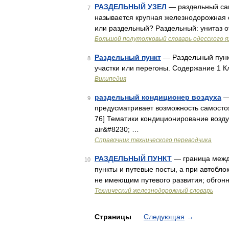
РАЗДЕЛЬНЫЙ УЗЕЛ
— раздельный сан
7
называется крупная железнодорожная 
или раздельный? Раздельный: унитаз о
Большой полутолковый словарь одесского я
Раздельный пункт
— Раздельный пунк
8
участки или перегоны. Содержание 1 
Википедия
раздельный кондиционер воздуха
— 
9
предусматривает возможность самостоя
76] Тематики кондиционирование возду
air&#8230; …
Справочник технического переводчика
РАЗДЕЛЬНЫЙ ПУНКТ
— граница между
10
пункты и путевые посты, а при автобло
не имеющим путевого развития; обгонны
Технический железнодорожный словарь
Страницы
Следующая
→