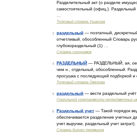
Разделительный акт (о разделе имущест
самостоятельный (офиц.). Раздельный в
…
Толковый словарь Ушакова
раздельный
— поэтапный, дискретный
3
отчетливый, обособленный Словарь рус
глубокораздельный (1) …
Словарь синонимов
РАЗДЕЛЬНЫЙ
— РАЗДЕЛЬНЫЙ, ая, ое; 
4
чем н., отдельный, обособленный. Раз
просушка с последующей подборкой и 
Толковый словарь Ожегова
раздельный
— вести раздельный учёт
5
Глагольной сочетаемости непредметных и
Раздельный учет
— Такой порядок вед
6
обеспечивается разделение учетных д
учет выручки, раздельный учет затрат)
Словарь бизнес-терминов