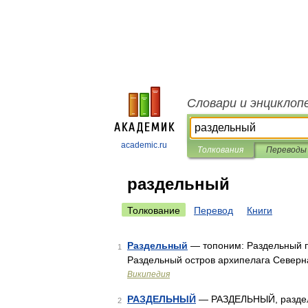
Словари и энциклоп
academic.ru
Толкования
Переводы
раздельный
Толкование
Перевод
Книги
Раздельный
— топоним: Раздельный п
1
Раздельный остров архипелага Северн
Википедия
РАЗДЕЛЬНЫЙ
— РАЗДЕЛЬНЫЙ, раздельна
2