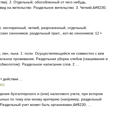
ва). 2. Отдельный, обособленный от чего нибудь,
ид на жительство. Раздельное жительство. 3. Четкий,&#8230;
, неспаренный, четкий, разрозненный, отдельный,
ских синонимов. раздельный прил., кол во синонимов: 12 •
лен, льна. 1. полн. Осуществляющийся не совместно с кем
дельное проживание. Раздельная уборка хлебов (скашивание и
обмолотом). Раздельное написание слов. 2 …
 • действие …
мён
ения бухгалтерского и (или) налогового учета, при котором
анных по тому или иному критерию (например, раздельный
. Раздельный учет может быть организован,&#8230; …