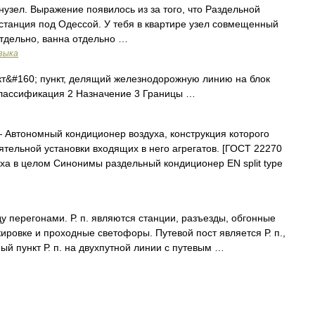
узел. Выражение появилось из за того, что Раздельной
станция под Одессой. У тебя в квартире узел совмещенный
тдельно, ванна отдельно …
зыка
т&#160; пункт, делящий железнодорожную линию на блок
Классификация 2 Назначение 3 Границы …
Автономный кондиционер воздуха, конструкция которого
тельной установки входящих в него агрегатов. [ГОСТ 22270
ха в целом Синонимы раздельный кондиционер EN split type
 перегонами. Р. п. являются станции, разъезды, обгонные
кировке и проходные светофоры. Путевой пост является Р. п.,
й пункт Р. п. на двухпутной линии с путевым …