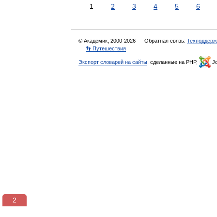
1
2
3
4
5
6
© Академик, 2000-2026
Обратная связь:
Техподдерж
👣 Путешествия
Экспорт словарей на сайты
, сделанные на PHP,
Jo
2