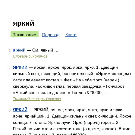
яркий
Толкование
Перевод
Книги
яркий
— См. явный …
1
Словарь синонимов
ЯРКИЙ
— яркая, яркое; ярок, ярка, ярко. 1. Дающий
2
сильный свет, сияющий, ослепительный. «Ярким солнцем в
лесу пламенеет костер.» Фет. «На небе ярко (нареч.)
сверкнула, как живой глаз, первая звездочка.» Гончаров.
«Яркий снег сиял в долине.» Тютчев.&#8230; …
Толковый словарь Ушакова
ЯРКИЙ
— ЯРКИЙ, ая, ое; ярок, ярка, ярко, ярки и ярки;
3
ярче; ярчайший. 1. Дающий сильный свет, сияющий. Яркое
солнце. Я. огонь. Яркие лучи. Ярко (нареч.) гореть. 2.
Резкий по чистоте и свежести тона (о цвете, краске). Яркие