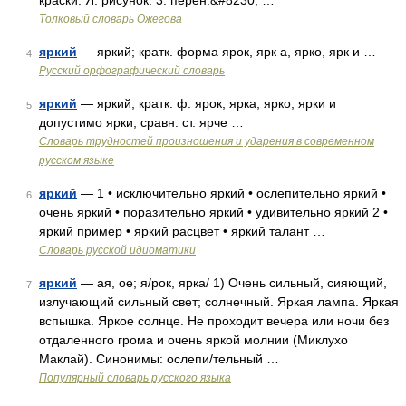
краски. Я. рисунок. 3. перен.&#8230; …
Толковый словарь Ожегова
яркий
— яркий; кратк. форма ярок, ярк а, ярко, ярк и …
4
Русский орфографический словарь
яркий
— яркий, кратк. ф. ярок, ярка, ярко, ярки и
5
допустимо ярки; сравн. ст. ярче …
Словарь трудностей произношения и ударения в современном
русском языке
яркий
— 1 • исключительно яркий • ослепительно яркий •
6
очень яркий • поразительно яркий • удивительно яркий 2 •
яркий пример • яркий расцвет • яркий талант …
Словарь русской идиоматики
яркий
— ая, ое; я/рок, ярка/ 1) Очень сильный, сияющий,
7
излучающий сильный свет; солнечный. Яркая лампа. Яркая
вспышка. Яркое солнце. Не проходит вечера или ночи без
отдаленного грома и очень яркой молнии (Миклухо
Маклай). Синонимы: ослепи/тельный …
Популярный словарь русского языка