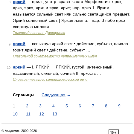
яркий
— прил., употр. сравн. часто Морфология: ярок,
8
ярка, ярко, ярки и ярки; ярче; нар. ярко 1. Ярким
называется сильный свет или сильно светящийся предмет.
Яркий солнечный свет. | Яркая лампа. | нар. В небе ярко
сверкнула молния …
Толковый словарь Дмитриева
яркий
— вспыхнул яркий свет • действие, субъект, начало
9
горит яркий свет • действие, субъект …
Глагольной сочетаемости непредметных имён
яркий
— I. ЯРКИЙ ЯРКИЙ, густой, интенсивный,
10
насыщенный, сильный, сочный II. яркость …
Словарь-тезаурус синонимов русской речи
Страницы
Следующая
→
1
2
3
4
5
6
7
8
9
10
11
12
13
© Академик, 2000-2026
18+