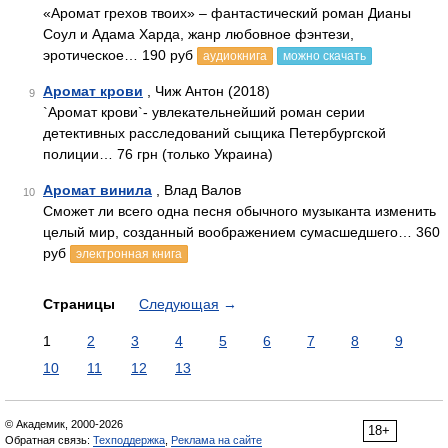
«Аромат грехов твоих» – фантастический роман Дианы
Соул и Адама Харда, жанр любовное фэнтези,
эротическое… 190 руб
аудиокнига
можно скачать
Аромат крови
, Чиж Антон (2018)
9
`Аромат крови`- увлекательнейший роман серии
детективных расследований сыщика Петербургской
полиции… 76 грн (только Украина)
Аромат винила
, Влад Валов
10
Сможет ли всего одна песня обычного музыканта изменить
целый мир, созданный воображением сумасшедшего… 360
руб
электронная книга
Страницы
Следующая
→
1
2
3
4
5
6
7
8
9
10
11
12
13
© Академик, 2000-2026
18+
Обратная связь:
Техподдержка
,
Реклама на сайте