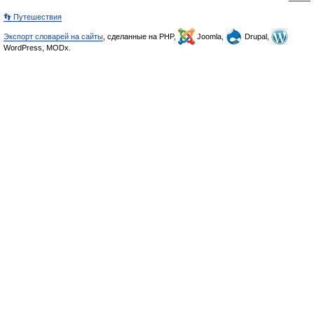
👣 Путешествия
Экспорт словарей на сайты
, сделанные на PHP,
Joomla,
Drupal,
WordPress, MODx.