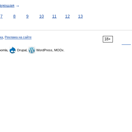
дующая
→
7
8
9
10
11
12
13
ка
,
Реклама на сайте
18+
omla,
Drupal,
WordPress, MODx.