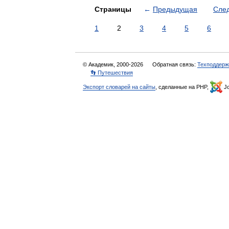
Страницы
←
Предыдущая
Сле
1
2
3
4
5
6
© Академик, 2000-2026
Обратная связь:
Техподдерж
👣 Путешествия
Экспорт словарей на сайты
, сделанные на PHP,
Jo