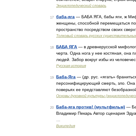
Энциклопедический словарь
баба-яга
— БАБА ЯГА, бабы яги, ж Миф
17
женщины, способной перемещаться по 
пространство посредством своих сверх
Толковый словарь русских существительны
БАБА ЯГА
— в древнерусской мифологи
18
черта. Одна нога у нее костяная, она п
людей. Забор вокруг избы из человечес
Русская история
Баба-Яга
— (др. рус. «ягать» бранитьс
19
персонифицирующий смерть, зло. Она –
поверьях ее представляют безобразно
Основы духовной культуры (энциклопедическ
Баба-яга против! (мультфильм)
— Ба
20
Владимир Пекарь Автор сценария Эдуа
…
Википедия