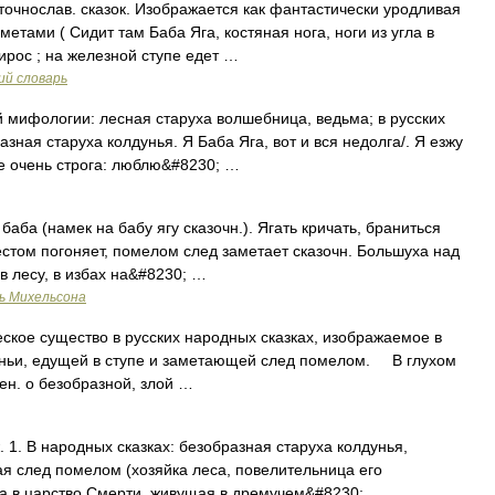
чнослав. сказок. Изображается как фантастически уродливая
тами ( Сидит там Баба Яга, костяная нога, ноги из угла в
прирос ; на железной ступе едет …
ий словарь
й мифологии: лесная старуха волшебница, ведьма; в русских
зная старуха колдунья. Я Баба Яга, вот и вся недолга/. Я езжу
не очень строга: люблю&#8230; …
баба (намек на бабу ягу сказочн.). Ягать кричать, браниться
 пестом погоняет, помелом след заметает сказочн. Большуха над
в лесу, в избах на&#8230; …
ь Михельсона
кое существо в русских народных сказках, изображаемое в
дуньи, едущей в ступе и заметающей след помелом. В глухом
ен. о безобразной, злой …
ж. 1. В народных сказках: безобразная старуха колдунья,
я след помелом (хозяйка леса, повелительница его
да в царство Смерти, живущая в дремучем&#8230; …