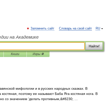
Запомнить сайт
Словарь на свой сайт
RU
едии на Академике
Найти!
Книги
Игры ⚽
вянской мифологии и в русских народных сказках. В
а костяная, поэтому ее называют Баба Яга костяная нога. В
но со значением ‘делать противным,&#8230; …