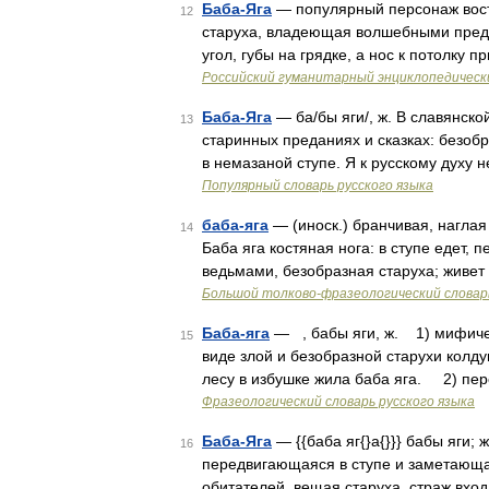
Баба-Яга
— популярный персонаж восто
12
старуха, владеющая волшебными предме
угол, губы на грядке, а нос к потолку 
Российский гуманитарный энциклопедическ
Баба-Яга
— ба/бы яги/, ж. В славянско
13
старинных преданиях и сказках: безобра
в немазаной ступе. Я к русскому духу 
Популярный словарь русского языка
баба-яга
— (иноск.) бранчивая, наглая 
14
Баба яга костяная нога: в ступе едет,
ведьмами, безобразная старуха; живет 
Большой толково-фразеологический словар
Баба-яга
— , бабы яги, ж. 1) мифичес
15
виде злой и безобразной старухи кол
лесу в избушке жила баба яга. 2) пер
Фразеологический словарь русского языка
Баба-Яга
— {{баба яг{}а{}}} бабы яги; 
16
передвигающаяся в ступе и заметающа
обитателей, вещая старуха, страж вхо