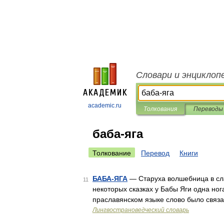
Словари и энциклоп
academic.ru
Толкования
Переводы
баба-яга
Толкование
Перевод
Книги
БАБА-ЯГА
— Старуха волшебница в сла
11
некоторых сказках у Бабы Яги одна ног
праславянском языке слово было связа
Лингвострановедческий словарь