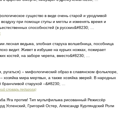
ологическое существо в виде очень старой и уродливой
воздуху при помощи ступы и метлы и изменять время и
ъестественных способностей (в русских&#8230; …
х
и лесная ведьма, злобная старуха волшебница, пособница
лохо видит. Живет в избушке на курьих ножках, пожирает
ких костей, на заборе черепа, вместо&#8230; …
я, ругаться) – мифологический образ в славянском фольклоре,
 хозяйка мира мертвых, а также хозяйка зверей. В народных
й бранчливой старухой –&#8230; …
ий словарь педагога)
ба Яга против! Тип мультфильма рисованный Режиссёр
рд Успенский, Григорий Остер, Александр Курляндский Роли