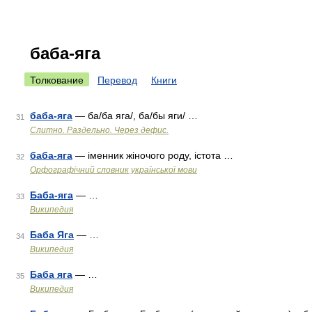
баба-яга
Толкование
Перевод
Книги
баба-яга
— ба/ба яга/, ба/бы яги/ …
31
Слитно. Раздельно. Через дефис.
баба-яга
— іменник жіночого роду, істота …
32
Орфографічний словник української мови
Баба-яга
— …
33
Википедия
Баба Яга
— …
34
Википедия
Баба яга
— …
35
Википедия