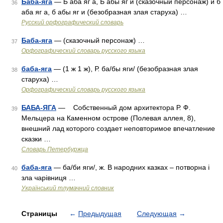
Баба-яга
— Б аба яг а, Б абы яг и (сказочный персонаж) и б
36
аба яг а, б абы яг и (безобразная злая старуха) …
Русский орфографический словарь
Баба-яга
— (сказочный персонаж) …
37
Орфографический словарь русского языка
баба-яга
— (1 ж 1 ж), Р. ба/бы яги/ (безобразная злая
38
старуха) …
Орфографический словарь русского языка
БАБА-ЯГА
— Собственный дом архитектора Р. Ф.
39
Мельцера на Каменном острове (Полевая аллея, 8),
внешний лад которого создает неповторимое впечатление
сказки …
Словарь Петербуржца
баба-яга
— ба/би яги/, ж. В народних казках – потворна і
40
зла чарівниця …
Український тлумачний словник
Страницы
←
Предыдущая
Следующая
→