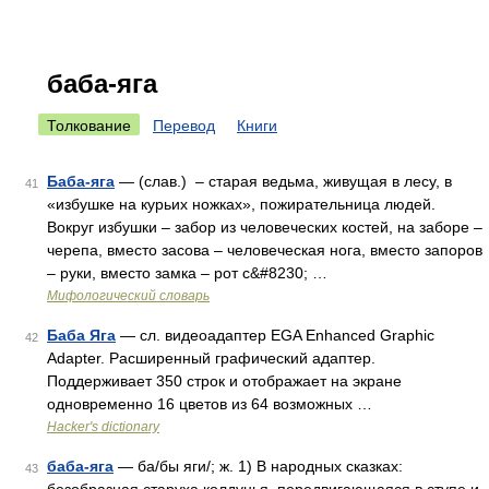
баба-яга
Толкование
Перевод
Книги
Баба-яга
— (слав.) – старая ведьма, живущая в лесу, в
41
«избушке на курьих ножках», пожирательница людей.
Вокруг избушки – забор из человеческих костей, на заборе –
черепа, вместо засова – человеческая нога, вместо запоров
– руки, вместо замка – рот с&#8230; …
Мифологический словарь
Баба Яга
— сл. видеоадаптер EGA Enhanced Graрhic
42
Adaрter. Расширенный графический адаптер.
Поддерживает 350 строк и отображает на экране
одновременно 16 цветов из 64 возможных …
Hacker's dictionary
баба-яга
— ба/бы яги/; ж. 1) В народных сказках:
43