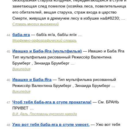
безобразная старуха колдунья, передвигающаяся в ступе и
заметающая след помелом (хозяйка леса, повелительница
его обитателей, вещая старуха, страж входа в царство
Смерти, живущая в дремучем лесу в избушке на&#8230; …
Словарь многих выражений
баба-яга
— баб/а яг/а, баб/ы яг/и …
44
Морфемно-орфографический словарь
Ивашко и Баба-Яга (мультфильм)
— Ивашко и Баба Яга
45
Тип мультфильма рисованный Режиссёр Валентина
Брумберг , Зинаида Брумберг …
Википедия
Ивашко и Баба-Яга
— Тип мультфильма рисованный
46
Режиссёр Валентина Брумберг , Зинаида Брумберг …
Википедия
Чтоб тебя баба-яга в ступе прокатила!
— См. БРАНЬ
47
ПРИВЕТ …
В.И. Даль. Пословицы русского народа
Ужо вот тебя баба-яга в ступе унесет.
— Ужо вот тебя
48