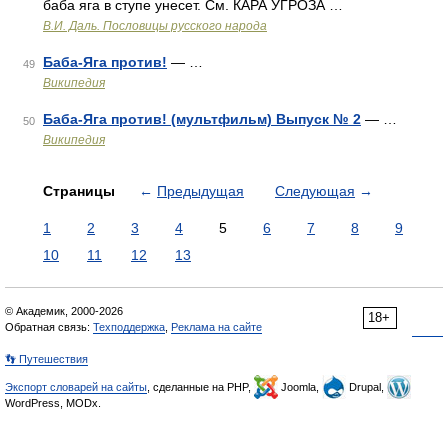
баба яга в ступе унесет. См. КАРА УГРОЗА …
В.И. Даль. Пословицы русского народа
Баба-Яга против!
— …
49
Википедия
Баба-Яга против! (мультфильм) Выпуск № 2
— …
50
Википедия
Страницы
←
Предыдущая
Следующая
→
1
2
3
4
5
6
7
8
9
10
11
12
13
© Академик, 2000-2026
18+
Обратная связь:
Техподдержка
,
Реклама на сайте
👣 Путешествия
Экспорт словарей на сайты
, сделанные на PHP,
Joomla,
Drupal,
WordPress, MODx.