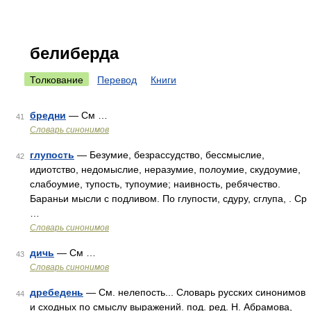
белиберда
Толкование
Перевод
Книги
бредни
— См …
41
Словарь синонимов
глупость
— Безумие, безрассудство, бессмыслие,
42
идиотство, недомыслие, неразумие, полоумие, скудоумие,
слабоумие, тупость, тупоумие; наивность, ребячество.
Бараньи мысли с подливом. По глупости, сдуру, сглупа, . Ср
…
Словарь синонимов
дичь
— См …
43
Словарь синонимов
дребедень
— См. нелепость... Словарь русских синонимов
44
и сходных по смыслу выражений. под. ред. Н. Абрамова,