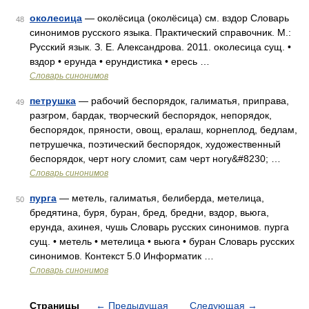
околесица
— околёсица (околёсица) см. вздор Словарь
48
синонимов русского языка. Практический справочник. М.:
Русский язык. З. Е. Александрова. 2011. околесица сущ. •
вздор • ерунда • ерундистика • ересь …
Словарь синонимов
петрушка
— рабочий беспорядок, галиматья, приправа,
49
разгром, бардак, творческий беспорядок, непорядок,
беспорядок, пряности, овощ, ералаш, корнеплод, бедлам,
петрушечка, поэтический беспорядок, художественный
беспорядок, черт ногу сломит, сам черт ногу&#8230; …
Словарь синонимов
пурга
— метель, галиматья, белиберда, метелица,
50
бредятина, буря, буран, бред, бредни, вздор, вьюга,
ерунда, ахинея, чушь Словарь русских синонимов. пурга
сущ. • метель • метелица • вьюга • буран Словарь русских
синонимов. Контекст 5.0 Информатик …
Словарь синонимов
Страницы
←
Предыдущая
Следующая
→