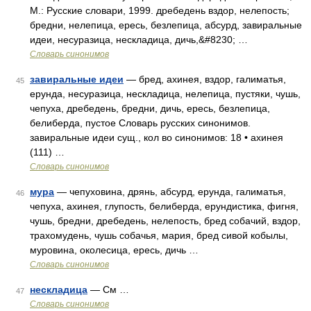
М.: Русские словари, 1999. дребедень вздор, нелепость;
бредни, нелепица, ересь, безлепица, абсурд, завиральные
идеи, несуразица, нескладица, дичь,&#8230; …
Словарь синонимов
завиральные идеи
— бред, ахинея, вздор, галиматья,
45
ерунда, несуразица, нескладица, нелепица, пустяки, чушь,
чепуха, дребедень, бредни, дичь, ересь, безлепица,
белиберда, пустое Словарь русских синонимов.
завиральные идеи сущ., кол во синонимов: 18 • ахинея
(111) …
Словарь синонимов
мура
— чепуховина, дрянь, абсурд, ерунда, галиматья,
46
чепуха, ахинея, глупость, белиберда, ерундистика, фигня,
чушь, бредни, дребедень, нелепость, бред собачий, вздор,
трахомудень, чушь собачья, мария, бред сивой кобылы,
муровина, околесица, ересь, дичь …
Словарь синонимов
нескладица
— См …
47
Словарь синонимов