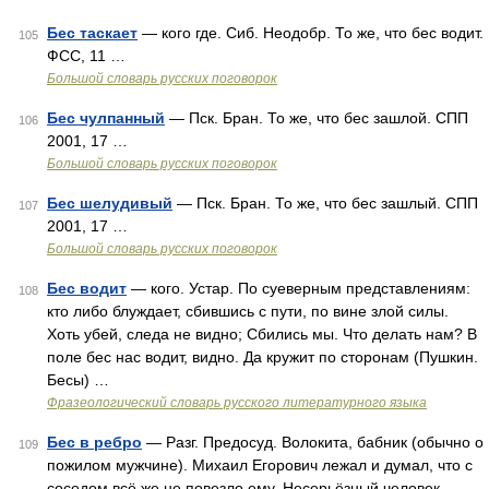
Бес таскает
— кого где. Сиб. Неодобр. То же, что бес водит.
105
ФСС, 11 …
Большой словарь русских поговорок
Бес чулпанный
— Пск. Бран. То же, что бес зашлой. СПП
106
2001, 17 …
Большой словарь русских поговорок
Бес шелудивый
— Пск. Бран. То же, что бес зашлый. СПП
107
2001, 17 …
Большой словарь русских поговорок
Бес водит
— кого. Устар. По суеверным представлениям:
108
кто либо блуждает, сбившись с пути, по вине злой силы.
Хоть убей, следа не видно; Сбились мы. Что делать нам? В
поле бес нас водит, видно. Да кружит по сторонам (Пушкин.
Бесы) …
Фразеологический словарь русского литературного языка
Бес в ребро
— Разг. Предосуд. Волокита, бабник (обычно о
109
пожилом мужчине). Михаил Егорович лежал и думал, что с
соседом всё же не повезло ему. Несерьёзный человек.