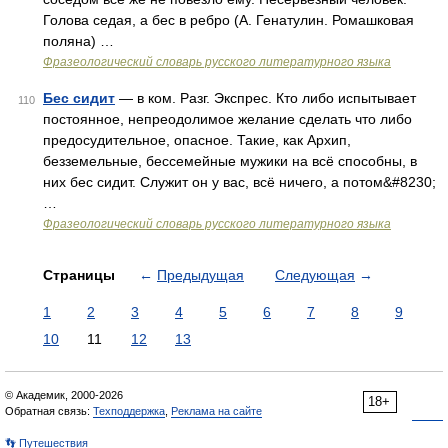
Голова седая, а бес в ребро (А. Генатулин. Ромашковая
поляна) …
Фразеологический словарь русского литературного языка
Бес сидит
— в ком. Разг. Экспрес. Кто либо испытывает
110
постоянное, непреодолимое желание сделать что либо
предосудительное, опасное. Такие, как Архип,
безземельные, бессемейные мужики на всё способны, в
них бес сидит. Служит он у вас, всё ничего, а потом&#8230;
…
Фразеологический словарь русского литературного языка
Страницы
←
Предыдущая
Следующая
→
1
2
3
4
5
6
7
8
9
10
11
12
13
© Академик, 2000-2026
18+
Обратная связь:
Техподдержка
,
Реклама на сайте
👣 Путешествия