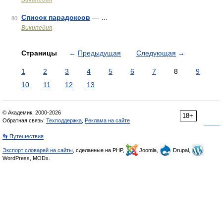
Список парадоксов
— …
80
Википедия
Страницы
←
Предыдущая
Следующая
→
1
2
3
4
5
6
7
8
9
10
11
12
13
© Академик, 2000-2026
18+
Обратная связь:
Техподдержка
,
Реклама на сайте
👣 Путешествия
Экспорт словарей на сайты
, сделанные на PHP,
Joomla,
Drupal,
WordPress, MODx.