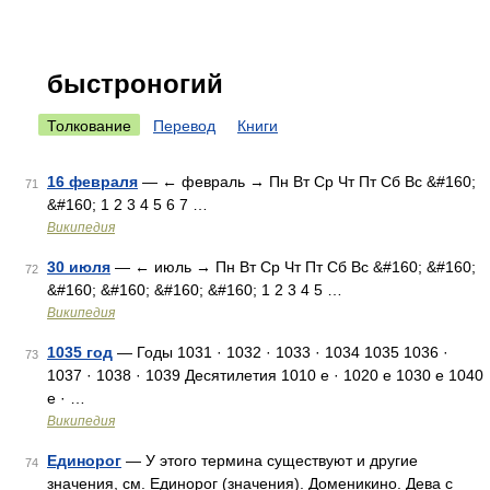
быстроногий
Толкование
Перевод
Книги
16 февраля
— ← февраль → Пн Вт Ср Чт Пт Сб Вс &#160;
71
&#160; 1 2 3 4 5 6 7 …
Википедия
30 июля
— ← июль → Пн Вт Ср Чт Пт Сб Вс &#160; &#160;
72
&#160; &#160; &#160; &#160; 1 2 3 4 5 …
Википедия
1035 год
— Годы 1031 · 1032 · 1033 · 1034 1035 1036 ·
73
1037 · 1038 · 1039 Десятилетия 1010 е · 1020 е 1030 е 1040
е · …
Википедия
Единорог
— У этого термина существуют и другие
74
значения, см. Единорог (значения). Доменикино. Дева с