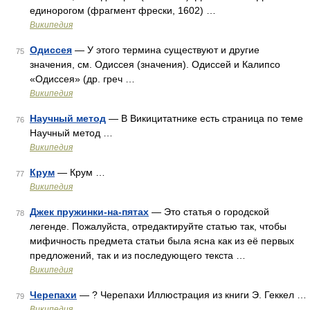
единорогом (фрагмент фрески, 1602) …
Википедия
Одиссея
— У этого термина существуют и другие
75
значения, см. Одиссея (значения). Одиссей и Калипсо
«Одиссея» (др. греч …
Википедия
Научный метод
— В Викицитатнике есть страница по теме
76
Научный метод …
Википедия
Крум
— Крум …
77
Википедия
Джек пружинки-на-пятах
— Это статья о городской
78
легенде. Пожалуйста, отредактируйте статью так, чтобы
мифичность предмета статьи была ясна как из её первых
предложений, так и из последующего текста …
Википедия
Черепахи
— ? Черепахи Иллюстрация из книги Э. Геккел …
79
Википедия