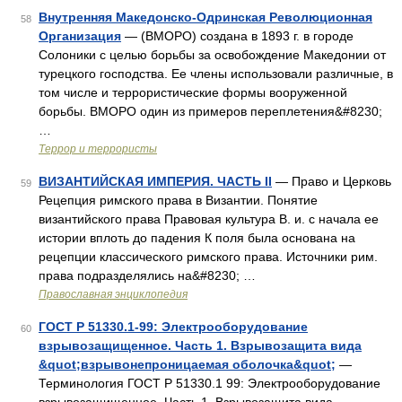
Внутренняя Македонско-Одринская Революционная
58
Организация
— (ВМОРО) создана в 1893 г. в городе
Солоники с целью борьбы за освобождение Македонии от
турецкого господства. Ее члены использовали различные, в
том числе и террористические формы вооруженной
борьбы. ВМОРО один из примеров переплетения&#8230;
…
Террор и террористы
ВИЗАНТИЙСКАЯ ИМПЕРИЯ. ЧАСТЬ II
— Право и Церковь
59
Рецепция римского права в Византии. Понятие
византийского права Правовая культура В. и. с начала ее
истории вплоть до падения К поля была основана на
рецепции классического римского права. Источники рим.
права подразделялись на&#8230; …
Православная энциклопедия
ГОСТ Р 51330.1-99: Электрооборудование
60
взрывозащищенное. Часть 1. Взрывозащита вида
&quot;взрывонепроницаемая оболочка&quot;
—
Терминология ГОСТ Р 51330.1 99: Электрооборудование