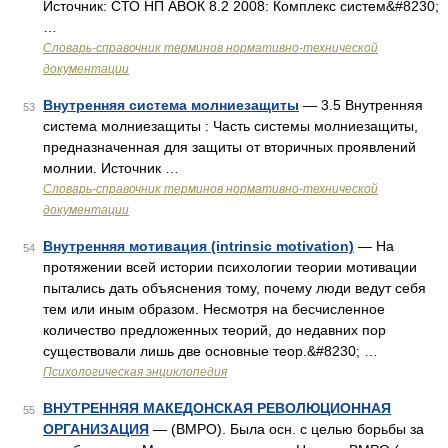
Источник: СТО НП АВОК 8.2 2008: Комплекс систем&#8230;
…
Словарь-справочник терминов нормативно-технической
документации
Внутренняя система молниезащиты
— 3.5 Внутренняя
53
система молниезащиты : Часть системы молниезащиты,
предназначенная для защиты от вторичных проявлений
молнии. Источник …
Словарь-справочник терминов нормативно-технической
документации
Внутренняя мотивация (intrinsic motivation)
— На
54
протяжении всей истории психологии теории мотивации
пытались дать объяснения тому, почему люди ведут себя
тем или иным образом. Несмотря на бесчисленное
количество предложенных теорий, до недавних пор
существовали лишь две основные теор.&#8230; …
Психологическая энциклопедия
ВНУТРЕННЯЯ МАКЕДОНСКАЯ РЕВОЛЮЦИОННАЯ
55
ОРГАНИЗАЦИЯ
— (ВМРО). Была осн. с целью борьбы за