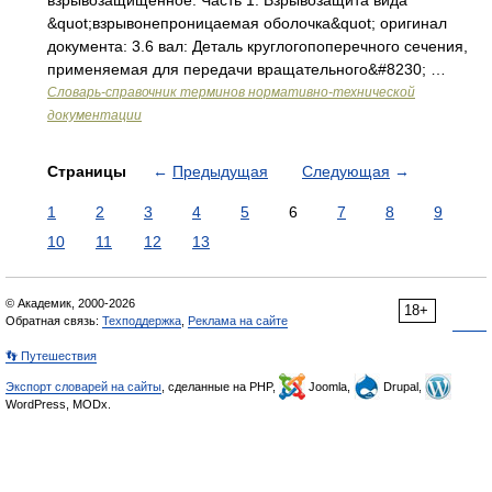
взрывозащищенное. Часть 1. Взрывозащита вида
&quot;взрывонепроницаемая оболочка&quot; оригинал
документа: 3.6 вал: Деталь круглогопоперечного сечения,
применяемая для передачи вращательного&#8230; …
Словарь-справочник терминов нормативно-технической
документации
Страницы
←
Предыдущая
Следующая
→
1
2
3
4
5
6
7
8
9
10
11
12
13
© Академик, 2000-2026
18+
Обратная связь:
Техподдержка
,
Реклама на сайте
👣 Путешествия
Экспорт словарей на сайты
, сделанные на PHP,
Joomla,
Drupal,
WordPress, MODx.