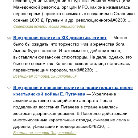
освобождение Македонии от тур. ига. Начало ВМРО (или
Македонской революц. орг ции МРО, как она называлась
первое время) принято связывать с созданием в Салониках
осенью 1893 Д. Груевым и др. революционного&#8230; …
Советская историческая энциклопедия
Внутренняя политика XIX династии, египет
— Можно
56
было бы ожидать, что торжество Фив и жречества бога
Амона будет полным. И таковым его, действительно,
выставляли фиванские стихотворцы. На деле, однако, это
было не совсем так. Конечно, южная столица оставалась
первенствующим городом, там&#8230; …
Всемирная история. Энциклопедия
Внутренняя и внешняя политика правительства после
57
крестьянской войны Е. Пугачева
— Укрепление
административно полицейского аппарата После
подавления восстания Пугачева в стране началась
жестокая дворянская реакция. В Поволжье действовали
многочисленные карательные отряды, сжигавшие села и
деревни, убивавшие и подвергавшие&#8230; …
Всемирная история. Энциклопедия