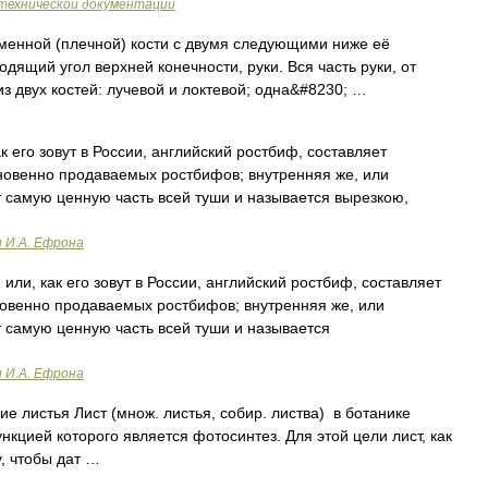
технической документации
менной (плечной) кости с двумя следующими ниже её
ходящий угол верхней конечности, руки. Вся часть руки, от
из двух костей: лучевой и локтевой; одна&#8230; …
к его зовут в России, английский ростбиф, составляет
ыкновенно продаваемых ростбифов; внутренняя же, или
т самую ценную часть всей туши и называется вырезкою,
и И.А. Ефрона
или, как его зовут в России, английский ростбиф, составляет
кновенно продаваемых ростбифов; внутренняя же, или
т самую ценную часть всей туши и называется
и И.А. Ефрона
е листья Лист (множ. листья, собир. листва) в ботанике
кцией которого является фотосинтез. Для этой цели лист, как
, чтобы дат …