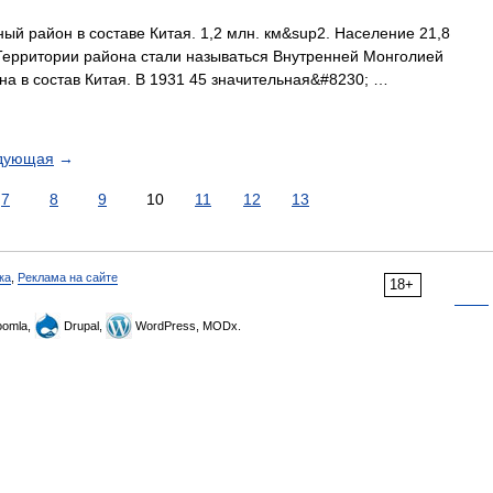
й район в составе Китая. 1,2 млн. км&sup2. Население 21,8
. Территории района стали называться Внутренней Монголией
ена в состав Китая. В 1931 45 значительная&#8230; …
дующая
→
7
8
9
10
11
12
13
ка
,
Реклама на сайте
18+
omla,
Drupal,
WordPress, MODx.