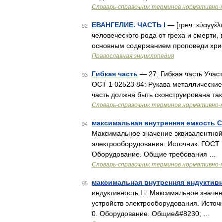
Словарь-справочник терминов нормативно-
ЕВАНГЕЛИЕ. ЧАСТЬ I
— [греч. εὐαγγέλ
92
человеческого рода от греха и смерти
основным содержанием проповеди христ
Православная энциклопедия
Гибкая часть
— 27. Гибкая часть Учас
93
ОСТ 1 02523 84: Рукава металлически
часть должна быть сконструирована та
Словарь-справочник терминов нормативно-
максимальная внутренняя емкость С
94
Максимальное значение эквивалентной
электрооборудования. Источник: ГОСТ 
Оборудование. Общие требования …
Словарь-справочник терминов нормативно-
максимальная внутренняя индуктивн
95
индуктивность Li: Максимальное значе
устройств электрооборудования. Источ
0. Оборудование. Общие&#8230; …