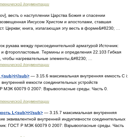
технической документации
ιον], весть о наступлении Царства Божия и спасении
, возвещенная Иисусом Христом и апостолами, ставшая
. Церкви; книга, излагающая эту весть в форме&#8230; …
ток рукава между присоединительной арматурой Источник:
е и фторопластовые. Термины и определения 22.103 Гибкая
к, чтобы нагревательные элементы,&#8230; …
технической документации
 <sub>i</sub>
— 3.15.6 максимальная внутренняя емкость С i:
 внутренней емкости соединительных устройств
Р МЭК 60079 0 2007: Взрывоопасные среды. Часть 0.
технической документации
ость L<sub>i</sub>
— 3.15.7 максимальная внутренняя
ние эквивалентной внутренней индуктивности соединительных
ник: ГОСТ Р МЭК 60079 0 2007: Взрывоопасные среды. Часть