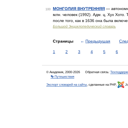
МОНГОЛИЯ ВНУТРЕННЯЯ
— автономны
100
млн. человек (1992). Адм. ц. Хух Хото
после того, как в 1636 она была включ
Большой Энциклопедический словарь
Страницы
←
Предыдущая
Сле
1
2
3
4
5
6
© Академик, 2000-2026
Обратная связь:
Техподдерж
👣 Путешествия
Экспорт словарей на сайты
, сделанные на PHP,
Jo