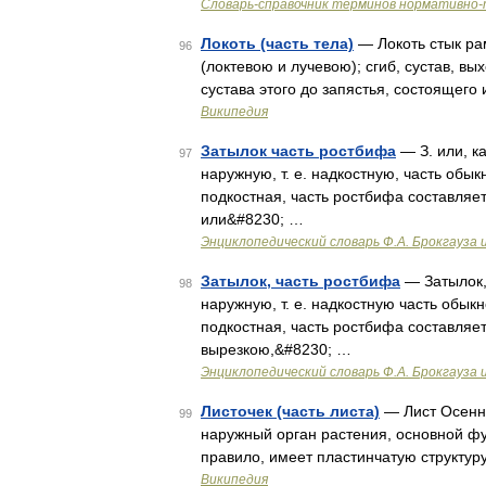
Словарь-справочник терминов нормативно-
Локоть (часть тела)
— Локоть стык ра
96
(локтевою и лучевою); сгиб, сустав, вы
сустава этого до запястья, состоящего 
Википедия
Затылок часть ростбифа
— З. или, ка
97
наружную, т. е. надкостную, часть об
подкостная, часть ростбифа составляе
или&#8230; …
Энциклопедический словарь Ф.А. Брокгауза 
Затылок, часть ростбифа
— Затылок, 
98
наружную, т. е. надкостную часть обы
подкостная, часть ростбифа составляе
вырезкою,&#8230; …
Энциклопедический словарь Ф.А. Брокгауза 
Листочек (часть листа)
— Лист Осенни
99
наружный орган растения, основной фун
правило, имеет пластинчатую структуру
Википедия