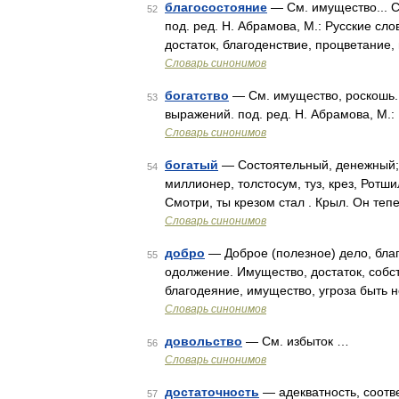
благосостояние
— См. имущество... С
52
под. ред. Н. Абрамова, М.: Русские сл
достаток, благоденствие, процветание
Словарь синонимов
богатство
— См. имущество, роскошь..
53
выражений. под. ред. Н. Абрамова, М.:
Словарь синонимов
богатый
— Состоятельный, денежный; о
54
миллионер, толстосум, туз, крез, Ротш
Смотри, ты крезом стал . Крыл. Он теп
Словарь синонимов
добро
— Доброе (полезное) дело, благ
55
одолжение. Имущество, достаток, собст
благодеяние, имущество, угроза быть н
Словарь синонимов
довольство
— См. избыток …
56
Словарь синонимов
достаточность
— адекватность, соотве
57