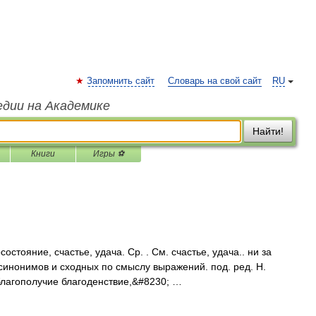
Запомнить сайт
Словарь на свой сайт
RU
едии на Академике
Найти!
Книги
Игры ⚽
стояние, счастье, удача. Ср. . См. счастье, удача.. ни за
 синонимов и сходных по смыслу выражений. под. ред. Н.
 благополучие благоденствие,&#8230; …