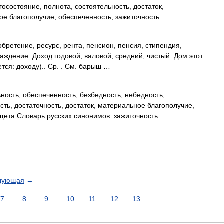
госостояние, полнота, состоятельность, достаток,
ное благополучие, обеспеченность, зажиточность …
бретение, ресурс, рента, пенсион, пенсия, стипендия,
аждение. Доход годовой, валовой, средний, чистый. Дом этот
тся: доходу).. Ср. . См. барыш …
ность, обеспеченность; безбедность, небедность,
сть, достаточность, достаток, материальное благополучие,
нищета Словарь русских синонимов. зажиточность …
дующая
→
7
8
9
10
11
12
13