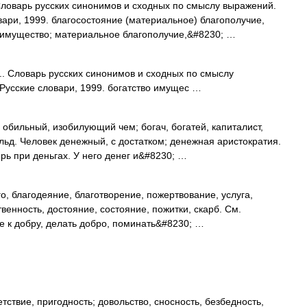
ловарь русских синонимов и сходных по смыслу выражений.
овари, 1999. благосостояние (материальное) благополучие,
, имущество; материальное благополучие,&#8230; …
. Словарь русских синонимов и сходных по смыслу
 Русские словари, 1999. богатство имущес …
бильный, изобилующий чем; богач, богатей, капиталист,
ильд. Человек денежный, с достатком; денежная аристократия.
ерь при деньгах. У него денег и&#8230; …
о, благодеяние, благотворение, пожертвование, услуга,
венность, достояние, состояние, пожитки, скарб. См.
е к добру, делать добро, поминать&#8230; …
тствие, пригодность; довольство, сносность, безбедность,