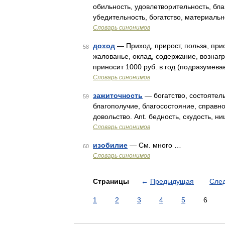
обильность, удовлетворительность, бла
убедительность, богатство, материаль
Словарь синонимов
доход
— Приход, прирост, польза, прио
58
жалованье, оклад, содержание, вознагр
приносит 1000 руб. в год (подразумевае
Словарь синонимов
зажиточность
— богатство, состоятель
59
благополучие, благосостояние, справно
довольство. Ant. бедность, скудость, 
Словарь синонимов
изобилие
— См. много …
60
Словарь синонимов
Страницы
←
Предыдущая
Сле
1
2
3
4
5
6