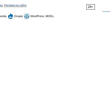
ка
,
Реклама на сайте
18+
omla,
Drupal,
WordPress, MODx.