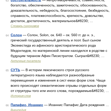
состоятельность
— непротиворечивость, совместность;
63
богатство, обеспеченность, зажиточность; обоснованность,
доказательность, небедность, благосостояние, безбедность,
справность, платежеспособность, крепкость, довольство,
достаток, достаточность, материальное&#8230; …
Словарь синонимов
Солон
— Солон, Solon, ок. 640 – ок. 560 гг. до н. э.,
64
греческий государственный деятель и поэт. Был сыном
Эксекестида из афинского аристократического рода
Медонтидов, по материнской линии находился в родстве с
будущим тираном Афин Писистратом. Сыграл&#8230; …
Античные писатели
СУТЬ
— В истории лексического строя русского
65
литературного языка наблюдаются разнообразные
перемещения и изменения в сист емах форм слов. Чаще
всего происходят семантические отрывы отдельных форм
от структуры того или иного слова, порождаемые&#8230; …
История слов
Папафис, Иоаннис
— Иоаннис Папафис Дата рождения …
66
Википедия