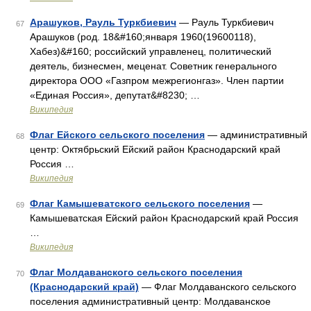
Арашуков, Рауль Туркбиевич
— Рауль Туркбиевич
67
Арашуков (род. 18&#160;января 1960(19600118),
Хабез)&#160; российский управленец, политический
деятель, бизнесмен, меценат. Советник генерального
директора ООО «Газпром межрегионгаз». Член партии
«Единая Россия», депутат&#8230; …
Википедия
Флаг Ейского сельского поселения
— административный
68
центр: Октябрьский Ейский район Краснодарский край
Россия …
Википедия
Флаг Камышеватского сельского поселения
—
69
Камышеватская Ейский район Краснодарский край Россия
…
Википедия
Флаг Молдаванского сельского поселения
70
(Краснодарский край)
— Флаг Молдаванского сельского
поселения административный центр: Молдаванское