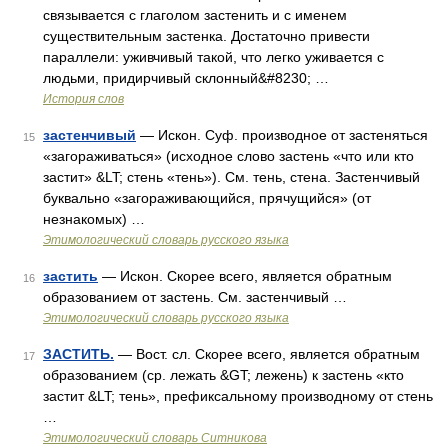
связывается с глаголом застенить и с именем
существительным застенка. Достаточно привести
параллели: уживчивый такой, что легко уживается с
людьми, придирчивый склонный&#8230; …
История слов
застенчивый
— Искон. Суф. производное от застеняться
15
«загораживаться» (исходное слово застень «что или кто
застит» &LT; стень «тень»). См. тень, стена. Застенчивый
буквально «загораживающийся, прячущийся» (от
незнакомых) …
Этимологический словарь русского языка
застить
— Искон. Скорее всего, является обратным
16
образованием от застень. См. застенчивый …
Этимологический словарь русского языка
ЗАСТИТЬ.
— Вост. сл. Скорее всего, является обратным
17
образованием (ср. лежать &GT; лежень) к застень «кто
застит &LT; тень», префиксальному производному от стень
…
Этимологический словарь Ситникова