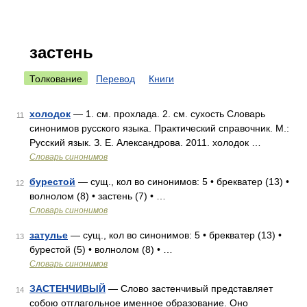
застень
Толкование
Перевод
Книги
холодок
— 1. см. прохлада. 2. см. сухость Словарь
11
синонимов русского языка. Практический справочник. М.:
Русский язык. З. Е. Александрова. 2011. холодок …
Словарь синонимов
бурестой
— сущ., кол во синонимов: 5 • брекватер (13) •
12
волнолом (8) • застень (7) • …
Словарь синонимов
затулье
— сущ., кол во синонимов: 5 • брекватер (13) •
13
бурестой (5) • волнолом (8) • …
Словарь синонимов
ЗАСТЕНЧИВЫЙ
— Слово застенчивый представляет
14
собою отглагольное именное образование. Оно