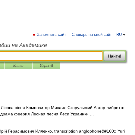
Запомнить сайт
Словарь на свой сайт
RU
едии на Академике
Найти!
Книги
Игры ⚽
Лiсова пiсня Композитор Михаил Скорульский Автор либретто
 драма феерия Лесная песня Леси Украинки …
o (Юрій Герасимович Иллєнко, transcription anglophone&#160;: Yuri