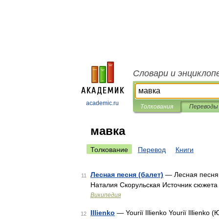
Словари и энциклоп
academic.ru
Толкования
Переводы
мавка
Толкование
Перевод
Книги
Лесная песня (балет)
— Лесная песня 
11
Наталия Скорульская Источник сюжета
Википедия
Illienko
— Youriï Illienko Youriï Illienk
12