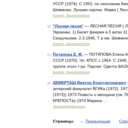
УССР (1974). С 1953, по окончании Киев
Шевченко. Лучшие партии: Мавка ( Лес
Балет. Энциклопедия
"Лесная песня"
— ЛЕСНÁЯ ПÉСНЯ ( Лiс
18
Украинки, 1) Балет феерия в 3 актах 11 
Скорульские. 2.3.1946, Т р им. Шевченк
Балет. Энциклопедия
Потапова Е. М.
— ПОТÁПОВА Елена Миха
19
СССР (1970). Чл. КПСС с 1954. С 1948,
труппе этого т ра. Партии: Одетта &#1
Балет. Энциклопедия
ДЕМЕРТАШ Виктор Константинович
20
актерский факультет ВГИКа (1972). 1
(1973)) 1973 Повесть о женщине (см
КРЕПОСТЬ) 1974 Марина …
Энциклопедия кино
Страницы
←
Предыдущая
Сле