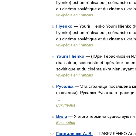
Ilyenko) est un réalisateur, scénariste 
du cinéma soviétique et du cinéma ukrai
Wikipédia en Français
Illyenko
— Youriï Illienko Youriï Illienk
13
Ilyenko) est un réalisateur, scénariste 
du cinéma soviétique et du cinéma ukrai
Wikipédia en Français
Youriï Illienko
— (Юрій Герасимович Иллєн
14
réalisateur, scénariste et opérateur né
soviétique et du cinéma ukrainien, ayan
Wikipédia en Français
Русалка
— Эта страница посвящена ми
15
(значения). Русалка Русалка в тради
…
Википедия
Вила
— У этого термина существуют и 
16
Википедия
Гавриленко А. В.
— ГАВРИЛÉНКО Алла Ва
17