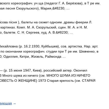
ского хореографич. уч ща (педагог Г. А. Берёзова), в Т ре им.
ная песня Скорульского), Мария,&#8230; …
ова пiсня ), балеты на сюжет одноим. драмы феерии Л.
картинах. Комп. М. А. Скорульский, сцен. М. А. и Н. М.
о, балетм. С. Н. Сергеев, худ. A. B.&#8230; …
йловна (р. 16.2.1930, Куйбышев), сов. артистка. Нар. арт.
 по окончании хореографич. студии при Т ре им. Шевченко, в
50; Одиллия, Китри, Жизель, Раймонда …
— (р. 15 июня 1947, Киев), российский актер. Окончил
973 Много шума из ничего (см. МНОГО ШУМА ИЗ НИЧЕГО
. ПОВЕСТЬ О ЖЕНЩИНЕ) 1973 Старая крепость (см. СТАРАЯ
дующая
→