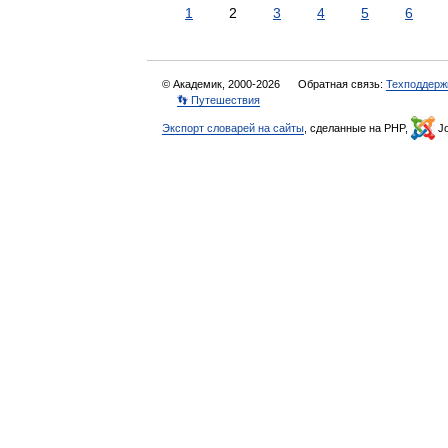
1
2
3
4
5
6
© Академик, 2000-2026
Обратная связь:
Техподдерж
👣 Путешествия
Экспорт словарей на сайты
, сделанные на PHP,
Jo