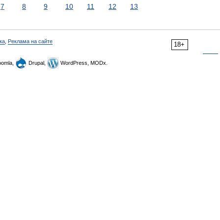
7
8
9
10
11
12
13
ка
,
Реклама на сайте
18+
omla,
Drupal,
WordPress, MODx.