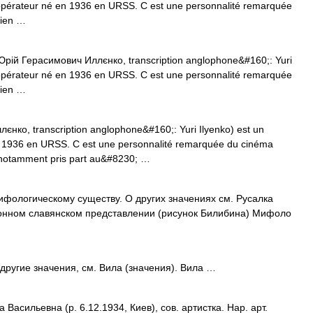
et opérateur né en 1936 en URSS. C est une personnalité remarquée
nien …
o (Юрій Герасимович Иллєнко, transcription anglophone&#160;: Yuri
et opérateur né en 1936 en URSS. C est une personnalité remarquée
nien …
ко, transcription anglophone&#160;: Yuri Ilyenko) est un
 en 1936 en URSS. C est une personnalité remarquée du cinéma
t notamment pris part au&#8230; …
фологическому существу. О других значениях см. Русалка
ционном славянском представлении (рисунок Билибина) Мифоло
другие значения, см. Вила (значения). Вила …
сильевна (р. 6.12.1934, Киев), сов. артистка. Нар. арт.