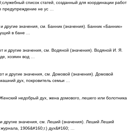
служебный список статей, созданный для координации работ
е предупреждение не ус …
и другие значения, см. Банник (значения). Банник «Банник»
вущий в бане …
 и другие значения, см. Водяной (значения). Водяной И. Я.
де, хозяин вод …
т и другие значения, см. Домовой (значения). Домовой
машний дух, покровитель семьи …
Женский недобрый дух, жена домового, лешего или болотника
и другие значения, см. Леший (значения). Леший Леший
журнала, 1906&#160;г.) дух&#160; …