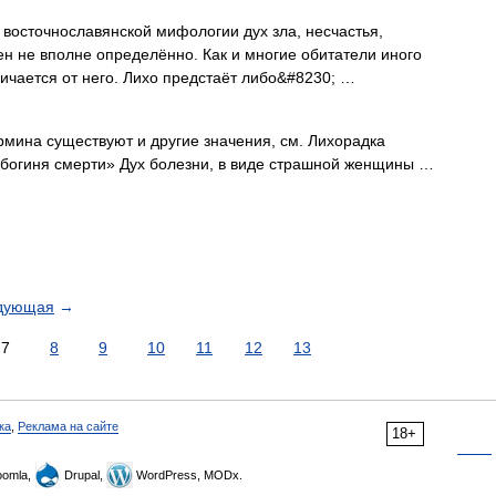
 восточнославянской мифологии дух зла, несчастья,
ен не вполне определённо. Как и многие обитатели иного
личается от него. Лихо предстаёт либо&#8230; …
рмина существуют и другие значения, см. Лихорадка
«богиня смерти» Дух болезни, в виде страшной женщины …
дующая
→
7
8
9
10
11
12
13
ка
,
Реклама на сайте
18+
omla,
Drupal,
WordPress, MODx.