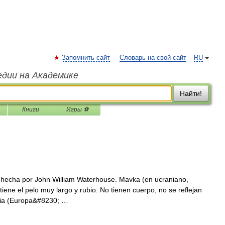
Запомнить сайт
Словарь на свой сайт
RU
едии на Академике
Найти!
Книги
Игры ⚽
hecha por John William Waterhouse. Mavka (en ucraniano,
ene el pelo muy largo y rubio. No tienen cuerpo, no se reflejan
cia (Europa&#8230; …