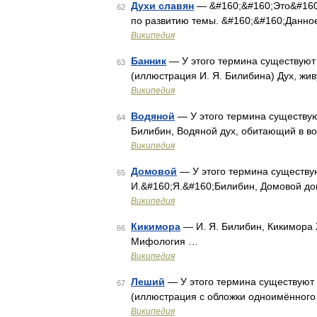
Духи славян
— &#160;&#160;Это&#160;
62
по развитию темы. &#160;&#160;Данно
Википедия
Банник
— У этого термина существуют 
63
(иллюстрация И. Я. Билибина) Дух, жи
Википедия
Водяной
— У этого термина существуют
64
Билибин, Водяной дух, обитающий в во
Википедия
Домовой
— У этого термина существую
65
И.&#160;Я.&#160;Билибин, Домовой до
Википедия
Кикимора
— И. Я. Билибин, Кикимора 
66
Мифология …
Википедия
Леший
— У этого термина существуют 
67
(иллюстрация с обложки одноимённого 
Википедия