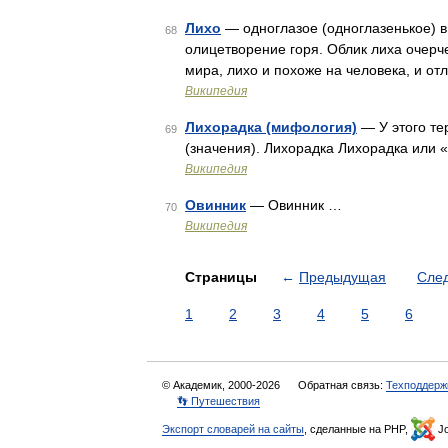
Лихо
— одноглазое (одноглазенькое) в
68
олицетворение горя. Облик лиха очерч
мира, лихо и похоже на человека, и от
Википедия
Лихорадка (мифология)
— У этого те
69
(значения). Лихорадка Лихорадка или 
Википедия
Овинник
— Овинник …
70
Википедия
Страницы
←
Предыдущая
Сле
1
2
3
4
5
6
© Академик, 2000-2026
Обратная связь:
Техподдерж
👣 Путешествия
Экспорт словарей на сайты
, сделанные на PHP,
Jo