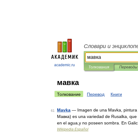
Словари и энциклоп
academic.ru
Толкования
Переводы
мавка
Толкование
Перевод
Книги
Mavka
— Imagen de una Mavka, pintura 
61
Мавка) es una variedad de Rusalka, que ti
en el agua,y no poseen sombra. En Gali
Wikipedia Español