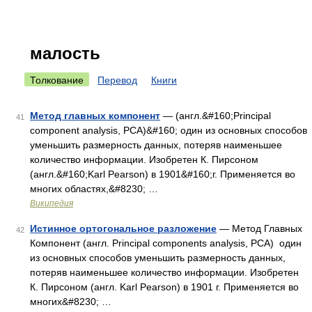
малость
Толкование
Перевод
Книги
Метод главных компонент
— (англ.&#160;Principal
41
component analysis, PCA)&#160; один из основных способов
уменьшить размерность данных, потеряв наименьшее
количество информации. Изобретен К. Пирсоном
(англ.&#160;Karl Pearson) в 1901&#160;г. Применяется во
многих областях,&#8230; …
Википедия
Истинное ортогональное разложение
— Метод Главных
42
Компонент (англ. Principal components analysis, PCA) один
из основных способов уменьшить размерность данных,
потеряв наименьшее количество информации. Изобретен
К. Пирсоном (англ. Karl Pearson) в 1901 г. Применяется во
многих&#8230; …