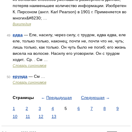
потеряв наименьшее количество информации. Изобретен
К. Пирсоном (англ. Karl Pearson) в 1901 г. Применяется во
многих&#8230; …
Википедия
едва
— Еле, насилу, через силу, с трудом, едва едва, еле
49
еле, только только, наконец; почти не, почти что не, чуть;
лишь только, как только. Он чуть было не погиб; его жизнь
висела на волоске. Насилу его уговорили. Он с трудом
ходит.. Ср. . См …
Словарь синонимов
ерунда
— См …
50
Словарь синонимов
Страницы
←
Предыдущая
Следующая
→
1
2
3
4
5
6
7
8
9
10
11
12
13