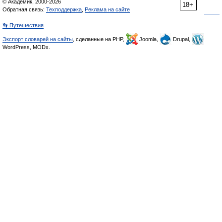
© Академик, 2000-2026
18+
Обратная связь:
Техподдержка
,
Реклама на сайте
👣 Путешествия
Экспорт словарей на сайты
, сделанные на PHP,
Joomla,
Drupal,
WordPress, MODx.