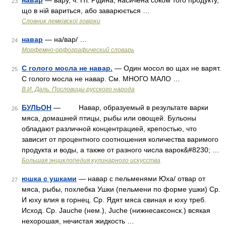
навар
— вару, ч. Пт. Рідина, насичена соком того продукту,
23
що в ній вариться, або заварюється …
Словник лемківскої говірки
навар
— на/вар/ …
24
Морфемно-орфографический словарь
С голого мосла не навар.
— Один мосол во щах не варят.
25
С голого мосла не навар. См. МНОГО МАЛО …
В.И. Даль. Пословицы русского народа
БУЛЬОН
— Навар, образуемый в результате варки
26
мяса, домашней птицы, рыбы или овощей. Бульоны
обладают различной концентрацией, крепостью, что
зависит от процентного соотношения количества варимого
продукта и воды, а также от разного числа варок&#8230; …
Большая энциклопедия кулинарного искусства
юшка с ушками
— навар с пельменями Юха/ отвар от
27
мяса, рыбы, похлебка Ушки (пельмени по форме ушки) Ср.
И юху влия в горнец. Ср. Ядят мяса свиная и юху треб.
Исход. Ср. Jauche (нем.), Juche (нижнесаксонск.) всякая
нехорошая, нечистая жидкость …