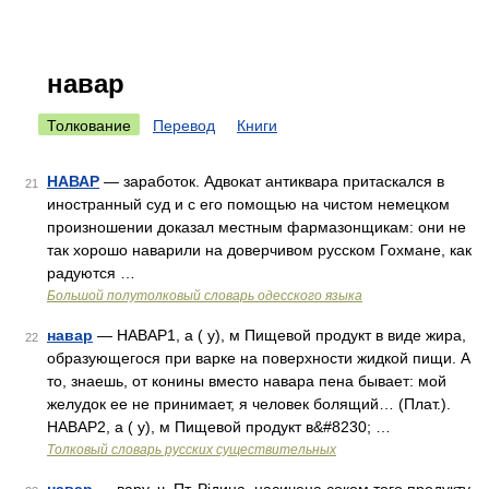
навар
Толкование
Перевод
Книги
НАВАР
— заработок. Адвокат антиквара притаскался в
21
иностранный суд и с его помощью на чистом немецком
произношении доказал местным фармазонщикам: они не
так хорошо наварили на доверчивом русском Гохмане, как
радуются …
Большой полутолковый словарь одесского языка
навар
— НАВАР1, а ( у), м Пищевой продукт в виде жира,
22
образующегося при варке на поверхности жидкой пищи. А
то, знаешь, от конины вместо навара пена бывает: мой
желудок ее не принимает, я человек болящий… (Плат.).
НАВАР2, а ( у), м Пищевой продукт в&#8230; …
Толковый словарь русских существительных