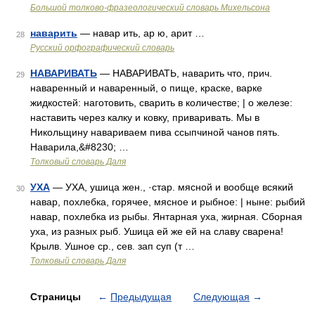
Большой толково-фразеологический словарь Михельсона
наварить
— навар ить, ар ю, арит …
28
Русский орфографический словарь
НАВАРИВАТЬ
— НАВАРИВАТЬ, наварить что, прич.
29
наваренный и наваренный, о пище, краске, варке
жидкостей: наготовить, сварить в количестве; | о железе:
наставить через калку и ковку, приваривать. Мы в
Никольщину навариваем пива ссыпчиной чанов пять.
Наварила,&#8230; …
Толковый словарь Даля
УХА
— УХА, ушица жен., ·стар. мясной и вообще всякий
30
навар, похлебка, горячее, мясное и рыбное: | ныне: рыбий
навар, похлебка из рыбы. Янтарная уха, жирная. Сборная
уха, из разных рыб. Ушица ей же ей на славу сварена!
Крылв. Ушное ср., сев. зап суп (т …
Толковый словарь Даля
Страницы
←
Предыдущая
Следующая
→