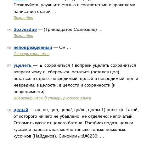
Пожалуйста, улучшите статью в соответствии с правилами
написания статей …
Википедия
Sozvezdиe
— (Тринадцатое Созвездие) …
55
Википедия
неповрежденный
— См …
56
Словарь синонимов
уцелеть
— ▲ сохраниться ↑ вопреки уцелеть сохраниться
57
вопреки чему л. сберечься. остаться (остался цел).
остаться в строю. невредимый. целый и невредимый. цел и
невредим. в целости. в целости и сохранности [и
невредимости] …
Идеографический словарь русского языка
целый
— ая, ое; цел, цела/, це/ло, це/лы 1) полн. ф. Такой,
58
от которого ничего не убавлено, не отделено; непочатый.
Отломить кусок от целого батона. Ростбиф подать целым
куском и нарезать как можно тоньше только несколько
кусочков (Найденов). Синонимы:&#8230; …