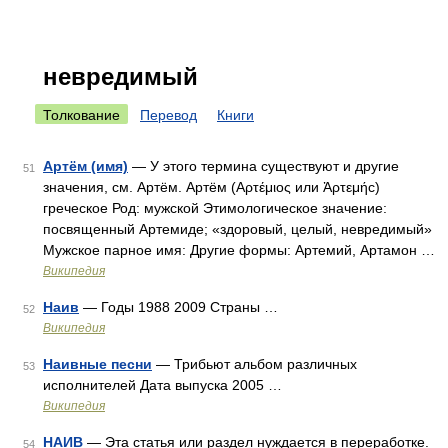
невредимый
Толкование
Перевод
Книги
Артём (имя)
— У этого термина существуют и другие
51
значения, см. Артём. Артём (Αρτέμιος или Ἀρτεμήс)
греческое Род: мужской Этимологическое значение:
посвященный Артемиде; «здоровый, целый, невредимый»
Мужское парное имя: Другие формы: Артемий, Артамон …
Википедия
Наив
— Годы 1988 2009 Страны …
52
Википедия
Наивные песни
— Трибьют альбом различных
53
исполнителей Дата выпуска 2005 …
Википедия
НАИВ
— Эта статья или раздел нуждается в переработке.
54