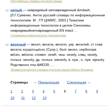
Популярный словарь русского языка
целый
— невредимый неповрежденный &mdash;
59
[Л.Г.Суменко. Англо русский словарь по информационным
технологиям. М.: ГП ЦНИИС, 2003.] Тематики
информационные технологии в целом Синонимы
невредимыйнеповрежденный EN intact …
Справочник технического переводчика
веселый
— весел, весела, весело, укр. веселий, ст слав.
60
веселъ κεχαριτωμένος (Супр.), болг. весел, сербохорв.
ве̏сео, ве̏села, словен. vesȇɫ, чеш. vesely, слвц. vesely,
польск. wesoɫy, др. польск. wiesioɫy, в. луж., н. луж. wjesoɫy.
Родственно лтш.&#8230; …
Этимологический словарь русского языка Макса Фасмера
Страницы
←
Предыдущая
Следующая
→
1
2
3
4
5
6
7
8
9
10
11
12
13