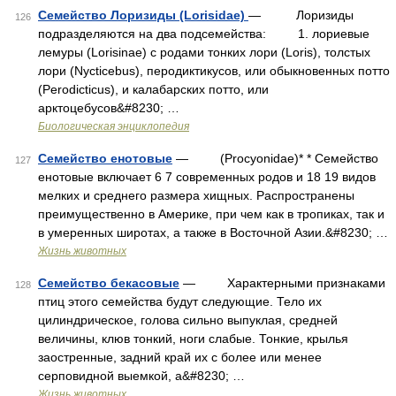
Семейство Лоризиды (Lorisidae)
— Лоризиды
126
подразделяются на два подсемейства: 1. лориевые
лемуры (Lorisinae) с родами тонких лори (Loris), толстых
лори (Nycticebus), перодиктикусов, или обыкновенных потто
(Perodicticus), и калабарских потто, или
арктоцебусов&#8230; …
Биологическая энциклопедия
Семейство енотовые
— (Procyonidae)* * Семейство
127
енотовые включает 6 7 современных родов и 18 19 видов
мелких и среднего размера хищных. Распространены
преимущественно в Америке, при чем как в тропиках, так и
в умеренных широтах, а также в Восточной Азии.&#8230; …
Жизнь животных
Семейство бекасовые
— Характерными признаками
128
птиц этого семейства будут следующие. Тело их
цилиндрическое, голова сильно выпуклая, средней
величины, клюв тонкий, ноги слабые. Тонкие, крылья
заостренные, задний край их с более или менее
серповидной выемкой, а&#8230; …
Жизнь животных