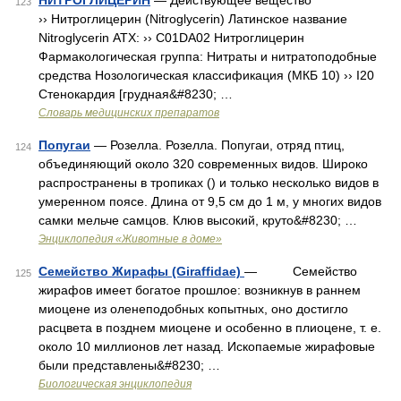
НИТРОГЛИЦЕРИН
— Действующее вещество
123
›› Нитроглицерин (Nitroglycerin) Латинское название
Nitroglycerin АТХ: ›› C01DA02 Нитроглицерин
Фармакологическая группа: Нитраты и нитратоподобные
средства Нозологическая классификация (МКБ 10) ›› I20
Стенокардия [грудная&#8230; …
Словарь медицинских препаратов
Попугаи
— Розелла. Розелла. Попугаи, отряд птиц,
124
объединяющий около 320 современных видов. Широко
распространены в тропиках () и только несколько видов в
умеренном поясе. Длина от 9,5 см до 1 м, у многих видов
самки мельче самцов. Клюв высокий, круто&#8230; …
Энциклопедия «Животные в доме»
Семейство Жирафы (Giraffidae)
— Семейство
125
жирафов имеет богатое прошлое: возникнув в раннем
миоцене из оленеподобных копытных, оно достигло
расцвета в позднем миоцене и особенно в плиоцене, т. е.
около 10 миллионов лет назад. Ископаемые жирафовые
были представлены&#8230; …
Биологическая энциклопедия