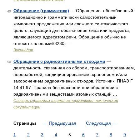
Обращение (грамматика)
— Обращение обособленный
49
интонационно и грамматически самостоятельный
компонент предложения или сложного синтаксического
целого, служащий для обозначения лица или предмета,
являющегося адресатом речи. Обращение обычно не
относят к членам&#8230; …
Википедия
Обращение с радиоактивными отходами
—
50
деятельность, связанная со сбором, транспортированием,
переработкой, кондиционированием, хранением и/или
захоронением радиоактивных отходов. Источник: ПНАЭ Г
14 41 97: Правила безопасности при обращении с
радиоактивными веществами атомных станций …
Словарь-справочник терминов нормативно-технической
документации
Страницы
←
Предыдущая
Следующая
→
1
2
3
4
5
6
7
8
9