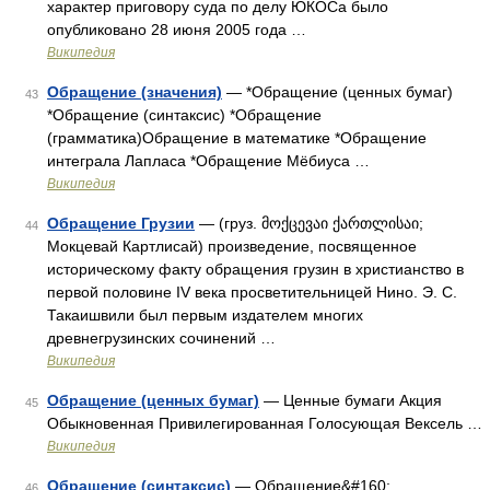
характер приговору суда по делу ЮКОСа было
опубликовано 28 июня 2005 года …
Википедия
Обращение (значения)
— *Обращение (ценных бумаг)
43
*Обращение (синтаксис) *Обращение
(грамматика)Обращение в математике *Обращение
интеграла Лапласа *Обращение Мёбиуса …
Википедия
Обращение Грузии
— (груз. მოქცევაი ქართლისაი;
44
Мокцевай Картлисай) произведение, посвященное
историческому факту обращения грузин в христианство в
первой половине IV века просветительницей Нино. Э. С.
Такаишвили был первым издателем многих
древнегрузинских сочинений …
Википедия
Обращение (ценных бумаг)
— Ценные бумаги Акция
45
Обыкновенная Привилегированная Голосующая Вексель …
Википедия
Обращение (синтаксис)
— Обращение&#160;
46