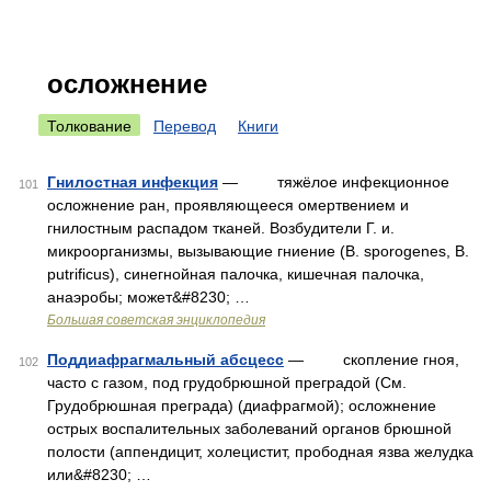
осложнение
Толкование
Перевод
Книги
Гнилостная инфекция
— тяжёлое инфекционное
101
осложнение ран, проявляющееся омертвением и
гнилостным распадом тканей. Возбудители Г. и.
микроорганизмы, вызывающие гниение (В. sporogenes, В.
putrificus), синегнойная палочка, кишечная палочка,
анаэробы; может&#8230; …
Большая советская энциклопедия
Поддиафрагмальный абсцесс
— скопление гноя,
102
часто с газом, под грудобрюшной преградой (См.
Грудобрюшная преграда) (диафрагмой); осложнение
острых воспалительных заболеваний органов брюшной
полости (аппендицит, холецистит, прободная язва желудка
или&#8230; …