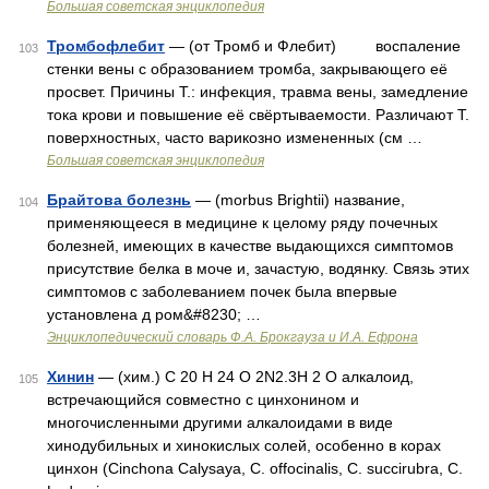
Большая советская энциклопедия
Тромбофлебит
— (от Тромб и Флебит) воспаление
103
стенки вены с образованием тромба, закрывающего её
просвет. Причины Т.: инфекция, травма вены, замедление
тока крови и повышение её свёртываемости. Различают Т.
поверхностных, часто варикозно измененных (см …
Большая советская энциклопедия
Брайтова болезнь
— (morbus Brightii) название,
104
применяющееся в медицине к целому ряду почечных
болезней, имеющих в качестве выдающихся симптомов
присутствие белка в моче и, зачастую, водянку. Связь этих
симптомов с заболеванием почек была впервые
установлена д ром&#8230; …
Энциклопедический словарь Ф.А. Брокгауза и И.А. Ефрона
Хинин
— (хим.) С 20 Н 24 О 2N2.3Н 2 О алкалоид,
105
встречающийся совместно с цинхонином и
многочисленными другими алкалоидами в виде
хинодубильных и хинокислых солей, особенно в корах
цинхон (Cinchona Calysaya, С. offоcinalis, С. succirubra, С.