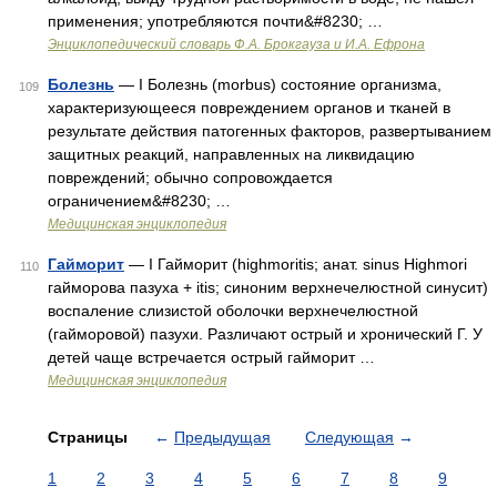
применения; употребляются почти&#8230; …
Энциклопедический словарь Ф.А. Брокгауза и И.А. Ефрона
Болезнь
— I Болезнь (morbus) состояние организма,
109
характеризующееся повреждением органов и тканей в
результате действия патогенных факторов, развертыванием
защитных реакций, направленных на ликвидацию
повреждений; обычно сопровождается
ограничением&#8230; …
Медицинская энциклопедия
Гайморит
— I Гайморит (highmoritis; анат. sinus Highmori
110
гайморова пазуха + itis; синоним верхнечелюстной синусит)
воспаление слизистой оболочки верхнечелюстной
(гайморовой) пазухи. Различают острый и хронический Г. У
детей чаще встречается острый гайморит …
Медицинская энциклопедия
Страницы
←
Предыдущая
Следующая
→
1
2
3
4
5
6
7
8
9