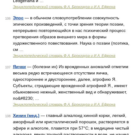
Ledgeriana и …
Энциклопедический словарь Ф.А. Брокгауза и И.А. Ефрона
Эпос
— в обычном словоупотреблении совокупность
106
эпических произведений, с точки зрения теории поэзии,
непрерывно повторяющийся в нас психический процесс
претворения образов внешнего мира в формы
художественного повествования. Наука о поэзии (поэтика,
см …
Энциклопедический словарь Ф.А. Брокгауза и И.А. Ефрона
Яички
— (болезни их) Из врожденных аномалий отметим
107
весьма редко встречающееся отсутствии яичка,
одностороннее и двустороннее, далее, атрофию Я.
Субъекты, страдающие врожденной атрофией Я., имеют
обыкновенно нежный, женственный вид и обнаруживают,
по&#8230; …
Энциклопедический словарь Ф.А. Брокгауза и И.А. Ефрона
Хинин (мед.)
— главный алкалоид хинной корки, легкий,
108
аморфный или кристаллический порошок, растворяется в
эфире и алкоголе, плавится при 57°С; в медицине чистый
алкалоид, ввиду трудной растворимости в воде, не нашел