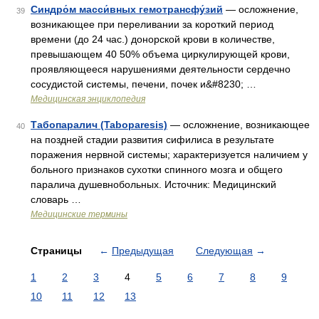
Синдро́м масси́вных гемотрансфу́зий
— осложнение,
39
возникающее при переливании за короткий период
времени (до 24 час.) донорской крови в количестве,
превышающем 40 50% объема циркулирующей крови,
проявляющееся нарушениями деятельности сердечно
сосудистой системы, печени, почек и&#8230; …
Медицинская энциклопедия
Табопаралич (Taboparesis)
— осложнение, возникающее
40
на поздней стадии развития сифилиса в результате
поражения нервной системы; характеризуется наличием у
больного признаков сухотки спинного мозга и общего
паралича душевнобольных. Источник: Медицинский
словарь …
Медицинские термины
Страницы
←
Предыдущая
Следующая
→
1
2
3
4
5
6
7
8
9
10
11
12
13