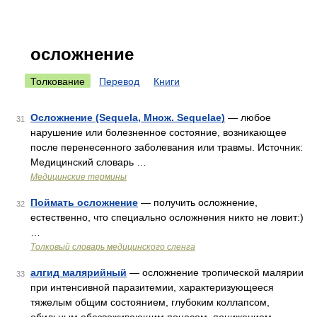
осложнение
Толкование
Перевод
Книги
Осложнение (Sequela, Множ. Sequelae)
— любое
31
нарушение или болезненное состояние, возникающее
после перенесенного заболевания или травмы. Источник:
Медицинский словарь …
Медицинские термины
Поймать осложнение
— получить осложнение,
32
естественно, что специально осложнения никто не ловит:)
…
Толковый словарь медицинского сленга
алгид малярийный
— осложнение тропической малярии
33
при интенсивной паразитемии, характеризующееся
тяжелым общим состоянием, глубоким коллапсом,