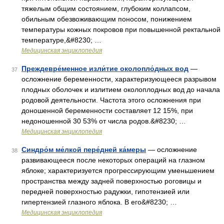
тяжелым общим состоянием, глубоким коллапсом,
обильным обезвоживающим поносом, понижением
температуры кожных покровов при повышенной ректальной
температуре,&#8230; …
Медицинская энциклопедия
Преждевре́менное изли́тие околопло́дных вод
—
37
осложнение беременности, характеризующееся разрывом
плодных оболочек и излитием околоплодных вод до начала
родовой деятельности. Частота этого осложнения при
доношенной беременности составляет 12 15%, при
недоношенной 30 53% от числа родов.&#8230; …
Медицинская энциклопедия
Синдро́м ме́лкой пере́дней ка́меры
— осложнение
38
развивающееся после некоторых операций на глазном
яблоке; характеризуется прогрессирующим уменьшением
пространства между задней поверхностью роговицы и
передней поверхностью радужки, гипотензией или
гипертензией глазного яблока. В его&#8230; …
Медицинская энциклопедия