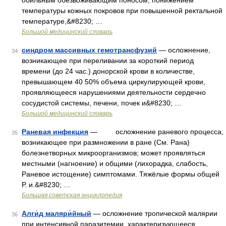
обильным обезвоживающим поносом, понижением
температуры кожных покровов при повышенной ректальной
температуре,&#8230; …
Большой медицинский словарь
синдром массивных гемотрансфузий
— осложнение,
34
возникающее при переливании за короткий период
времени (до 24 час.) донорской крови в количестве,
превышающем 40 50% объема циркулирующей крови,
проявляющееся нарушениями деятельности сердечно
сосудистой системы, печени, почек и&#8230; …
Большой медицинский словарь
Раневая инфекция
— осложнение раневого процесса,
35
возникающее при размножении в ране (См. Рана)
болезнетворных микроорганизмов; может проявляться
местными (нагноение) и общими (лихорадка, слабость,
Раневое истощение) симптомами. Тяжёлые формы общей
Р. и.&#8230; …
Большая советская энциклопедия
Алги́д маляри́йный
— осложнение тропической малярии
36
при интенсивной паразитемии, характеризующееся