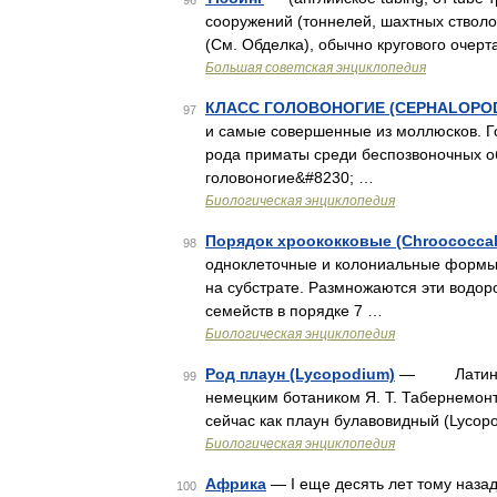
96
сооружений (тоннелей, шахтных стволов
(См. Обделка), обычно кругового очерт
Большая советская энциклопедия
КЛАСС ГОЛОВОНОГИЕ (CEPHALOPO
97
и самые совершенные из моллюсков. Го
рода приматы среди беспозвоночных 
головоногие&#8230; …
Биологическая энциклопедия
Порядок хроококковые (Chroococcal
98
одноклеточные и колониальные формы
на субстрате. Размножаются эти водор
семейств в порядке 7 …
Биологическая энциклопедия
Род плаун (Lycopodium)
— Латинское 
99
немецким ботаником Я. Т. Табернемонт
сейчас как плаун булавовидный (Lycop
Биологическая энциклопедия
Африка
— I еще десять лет тому назад
100