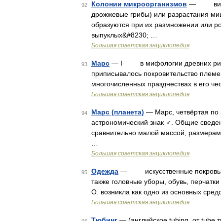
Колонии микроорганизмов
— видимы
92
дрожжевые грибы) или разрастания ми
образуются при их размножении или ро
выпуклых&#8230; …
Большая советская энциклопедия
Марс
— I в мифологии древних римля
93
приписывалось покровительство племе
многочисленных празднествах в его че
Большая советская энциклопедия
Марс (планета)
— Марс, четвёртая по 
94
астрономический знак ♂. Общие сведен
сравнительно малой массой, размерам
…
Большая советская энциклопедия
Одежда
— искусственные покровы че
95
также головные уборы, обувь, перча
О. возникла как одно из основных сре
Большая советская энциклопедия
Тюбинг
— (английское tubing, от tu