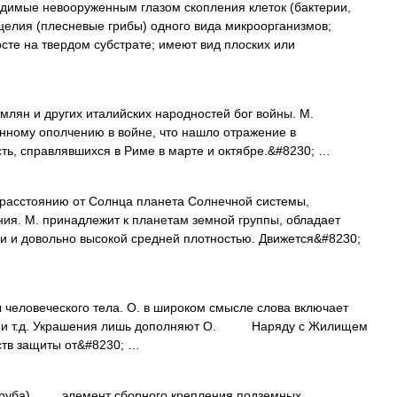
е невооруженным глазом скопления клеток (бактерии,
целия (плесневые грибы) одного вида микроорганизмов;
сте на твердом субстрате; имеют вид плоских или
н и других италийских народностей бог войны. М.
нному ополчению в войне, что нашло отражение в
сть, справлявшихся в Риме в марте и октябре.&#8230; …
расстоянию от Солнца планета Солнечной системы,
ия. М. принадлежит к планетам земной группы, обладает
и и довольно высокой средней плотностью. Движется&#8230;
ловеческого тела. О. в широком смысле слова включает
тки и т.д. Украшения лишь дополняют О. Наряду с Жилищем
дств защиты от&#8230; …
be труба) элемент сборного крепления подземных