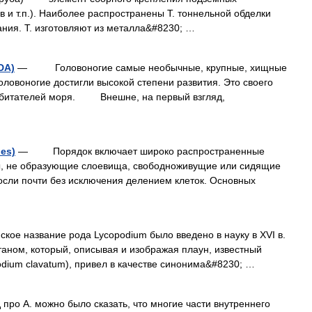
 и т.п.). Наиболее распространены Т. тоннельной обделки
ания. Т. изготовляют из металла&#8230; …
DA)
— Головоногие самые необычные, крупные, хищные
ловоногие достигли высокой степени развития. Это своего
обитателей моря. Внешне, на первый взгляд,
es)
— Порядок включает широко распространенные
, не образующие слоевища, свободноживущие или сидящие
осли почти без исключения делением клеток. Основных
название рода Lycopodium было введено в науку в XVI в.
аном, который, описывая и изображая плаун, известный
odium clavatum), привел в качестве синонима&#8230; …
 про А. можно было сказать, что многие части внутреннего