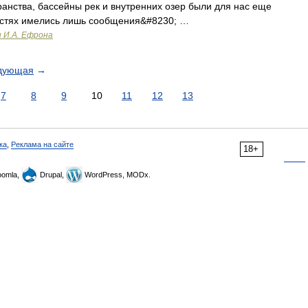
анства, бассейны рек и внутренних озер были для нас еще
частях имелись лишь сообщения&#8230; …
и И.А. Ефрона
дующая
→
7
8
9
10
11
12
13
ка
,
Реклама на сайте
18+
omla,
Drupal,
WordPress, MODx.