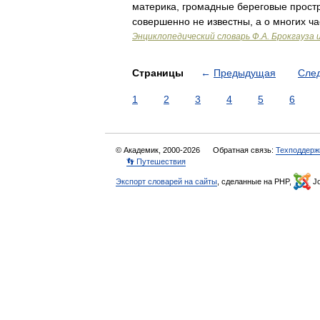
материка, громадные береговые простр
совершенно не известны, а о многих 
Энциклопедический словарь Ф.А. Брокгауза 
Страницы
←
Предыдущая
Сле
1
2
3
4
5
6
© Академик, 2000-2026
Обратная связь:
Техподдерж
👣 Путешествия
Экспорт словарей на сайты
, сделанные на PHP,
Jo