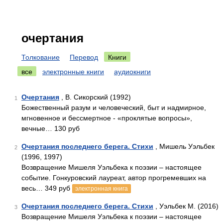
очертания
Толкование
Перевод
Книги
все
электронные книги
аудиокниги
Очертания
, В. Сикорский (1992)
1
Божественный разум и человеческий, быт и надмирное,
мгновенное и бессмертное - «проклятые вопросы»,
вечные… 130 руб
Очертания последнего берега. Стихи
, Мишель Уэльбек
2
(1996, 1997)
Возвращение Мишеля Уэльбека к поэзии – настоящее
событие. Гонкуровский лауреат, автор прогремевших на
весь… 349 руб
электронная книга
Очертания последнего берега. Стихи
, Уэльбек М. (2016)
3
Возвращение Мишеля Уэльбека к поэзии – настоящее