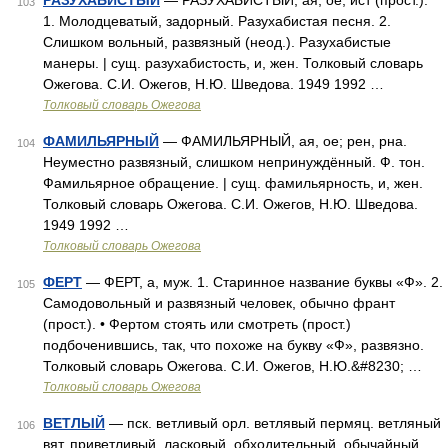
РАЗУХАБИСТЫЙ
— РАЗУХАБИСТЫЙ, ая, ое; ист (прост.).
103
1. Молодцеватый, задорный. Разухабистая песня. 2.
Слишком вольный, развязный (неод.). Разухабистые
манеры. | сущ. разухабистость, и, жен. Толковый словарь
Ожегова. С.И. Ожегов, Н.Ю. Шведова. 1949 1992 …
Толковый словарь Ожегова
ФАМИЛЬЯРНЫЙ
— ФАМИЛЬЯРНЫЙ, ая, ое; рен, рна.
104
Неуместно развязный, слишком непринуждённый. Ф. тон.
Фамильярное обращение. | сущ. фамильярность, и, жен.
Толковый словарь Ожегова. С.И. Ожегов, Н.Ю. Шведова.
1949 1992 …
Толковый словарь Ожегова
ФЕРТ
— ФЕРТ, а, муж. 1. Старинное название буквы «Ф». 2.
105
Самодовольный и развязный человек, обычно франт
(прост.). • Фертом стоять или смотреть (прост.)
подбоченившись, так, что похоже на букву «Ф», развязно.
Толковый словарь Ожегова. С.И. Ожегов, Н.Ю.&#8230; …
Толковый словарь Ожегова
ВЕТЛЫЙ
— пск. ветливый орл. ветлявый пермяц. ветляный
106
вят. приветливый, ласковый, обходительный, обычайный,