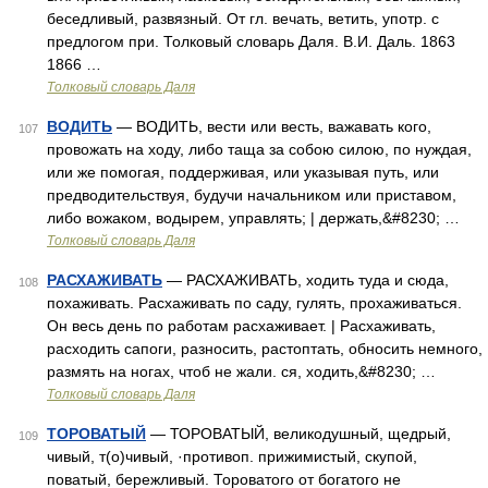
беседливый, развязный. От гл. вечать, ветить, употр. с
предлогом при. Толковый словарь Даля. В.И. Даль. 1863
1866 …
Толковый словарь Даля
ВОДИТЬ
— ВОДИТЬ, вести или весть, важавать кого,
107
провожать на ходу, либо таща за собою силою, по нуждая,
или же помогая, поддерживая, или указывая путь, или
предводительствуя, будучи начальником или приставом,
либо вожаком, водырем, управлять; | держать,&#8230; …
Толковый словарь Даля
РАСХАЖИВАТЬ
— РАСХАЖИВАТЬ, ходить туда и сюда,
108
похаживать. Расхаживать по саду, гулять, прохаживаться.
Он весь день по работам расхаживает. | Расхаживать,
расходить сапоги, разносить, растоптать, обносить немного,
размять на ногах, чтоб не жали. ся, ходить,&#8230; …
Толковый словарь Даля
ТОРОВАТЫЙ
— ТОРОВАТЫЙ, великодушный, щедрый,
109
чивый, т(о)чивый, ·противоп. прижимистый, скупой,
поватый, бережливый. Тороватого от богатого не