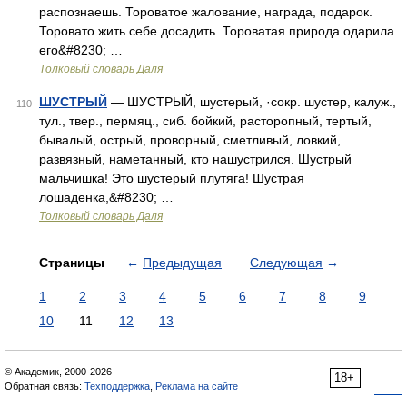
распознаешь. Тороватое жалование, награда, подарок.
Торовато жить себе досадить. Тороватая природа одарила
его&#8230; …
Толковый словарь Даля
ШУСТРЫЙ
— ШУСТРЫЙ, шустерый, ·сокр. шустер, калуж.,
110
тул., твер., пермяц., сиб. бойкий, расторопный, тертый,
бывалый, острый, проворный, сметливый, ловкий,
развязный, наметанный, кто нашустрился. Шустрый
мальчишка! Это шустерый плутяга! Шустрая
лошаденка,&#8230; …
Толковый словарь Даля
Страницы
←
Предыдущая
Следующая
→
1
2
3
4
5
6
7
8
9
10
11
12
13
© Академик, 2000-2026
18+
Обратная связь:
Техподдержка
,
Реклама на сайте