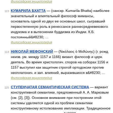
Философская энциклопедия
КУМАРИЛА БХАТТА
— (санскр. Kumarila Bhatta) наиболее
113
значительный и влиятельный философ мимансы,
основатель одной из двух ее основных школ, сыгравший
первостепенную роль в ренессансе раннесредневекового
индуизма и в вытеснении буддизма из Индии. К.Б.
постоянный&#8230; …
Философская энциклопедия
НИКОЛАЙ МЕФОНСКИЙ
— (Νικόλαος ὁ Μεϑώνης) (г. рожд.
114
неизв. ум. между 1157 и 1166) визант. философ и церк.
деятель. Во время христологич. споров на соборах 1156 и
1157 выступил как защитник строгой ортодоксии против
неоплатонич. и зап. влияний, выразившихся в&#8230; …
Философская энциклопедия
СТУПЕНЧАТАЯ СЕМАНТИЧЕСКАЯ СИСТЕМА
— вариант
115
конструктивной семантики, предложенный А. А. Марковым
(см. [2], [3]). Основное внимание при построении этой
системы уделяется одной из проблем семантики
конструктивному истолкованию импликации. Традиционное