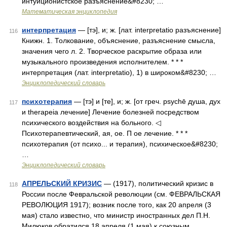
интуиционистское разъяснение&#8230; …
Математическая энциклопедия
интерпретация
— [тэ], и; ж. [лат. interpretatio разъяснение]
116
Книжн. 1. Толкование, объяснение, разъяснение смысла,
значения чего л. 2. Творческое раскрытие образа или
музыкального произведения исполнителем. * * *
интерпретация (лат. interpretatio), 1) в широком&#8230; …
Энциклопедический словарь
психотерапия
— [тэ] и [те], и; ж. [от греч. psychē душа, дух
117
и therapeia лечение] Лечение болезней посредством
психического воздействия на больного. ◁
Психотерапевтический, ая, ое. П ое лечение. * * *
психотерапия (от психо... и терапия), психическое&#8230;
…
Энциклопедический словарь
АПРЕЛЬСКИЙ КРИЗИС
— (1917), политический кризис в
118
России после Февральской революции (см. ФЕВРАЛЬСКАЯ
РЕВОЛЮЦИЯ 1917); возник после того, как 20 апреля (3
мая) стало известно, что министр иностранных дел П.Н.
Милюков обратился 18 апреля (1 мая) к союзным