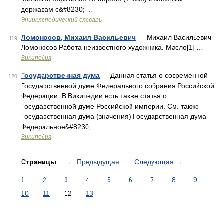
державам с&#8230; …
Энциклопедический словарь
Ломоносов, Михаил Васильевич
— Михаил Васильевич
119
Ломоносов Работа неизвестного художника. Масло[1] …
Википедия
Государственная дума
— Данная статья о современной
120
Государственной думе Федерального собрания Российской
Федерации. В Википедии есть также статья о
Государственной думе Российской империи. См. также
Государственная дума (значения) Государственная дума
Федеральное&#8230; …
Википедия
Страницы
←
Предыдущая
Следующая
→
1
2
3
4
5
6
7
8
9
10
11
12
13