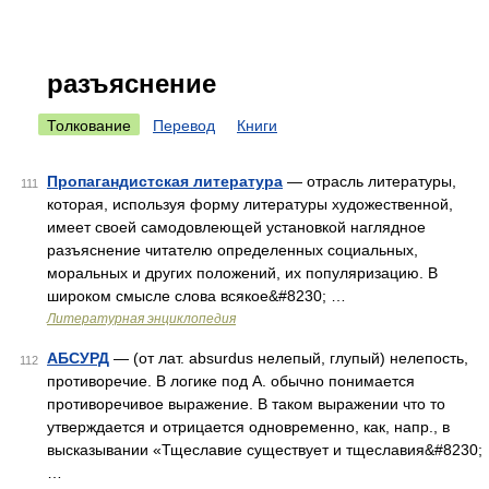
разъяснение
Толкование
Перевод
Книги
Пропагандистская литература
— отрасль литературы,
111
которая, используя форму литературы художественной,
имеет своей самодовлеющей установкой наглядное
разъяснение читателю определенных социальных,
моральных и других положений, их популяризацию. В
широком смысле слова всякое&#8230; …
Литературная энциклопедия
АБСУРД
— (от лат. absurdus нелепый, глупый) нелепость,
112
противоречие. В логике под А. обычно понимается
противоречивое выражение. В таком выражении что то
утверждается и отрицается одновременно, как, напр., в
высказывании «Тщеславие существует и тщеславия&#8230;
…