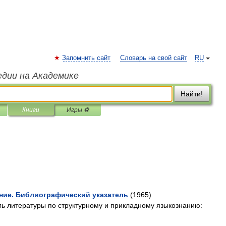
Запомнить сайт
Словарь на свой сайт
RU
едии на Академике
Найти!
Книги
Игры ⚽
ние. Библиографический указатель
(1965)
ль литературы по структур­ному и прикладному языкознанию: