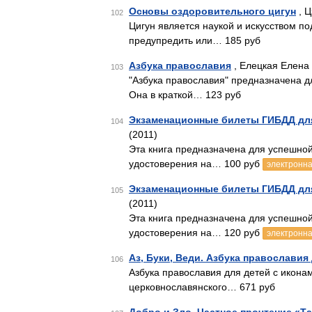
Основы оздоровительного цигун
, Ц
102
Цигун является наукой и искусством п
предупредить или… 185 руб
Азбука православия
, Елецкая Елена
103
"Азбука православия" предназначена 
Она в краткой… 123 руб
Экзаменационные билеты ГИБДД для
104
(2011)
Эта книга предназначена для успешной
удостоверения на… 100 руб
электронна
Экзаменационные билеты ГИБДД для
105
(2011)
Эта книга предназначена для успешной
удостоверения на… 120 руб
электронна
Аз, Буки, Веди. Азбука православия
106
Азбука православия для детей с иконам
церковнославянского… 671 руб