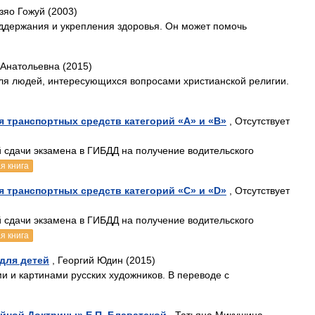
зяо Гожуй (2003)
оддержания и укрепления здоровья. Он может помочь
 Анатольевна (2015)
для людей, интересующихся вопросами христианской религии.
 транспортных средств категорий «A» и «B»
, Отсутствует
 сдачи экзамена в ГИБДД на получение водительского
я книга
 транспортных средств категорий «C» и «D»
, Отсутствует
 сдачи экзамена в ГИБДД на получение водительского
я книга
 для детей
, Георгий Юдин (2015)
и и картинами русских художников. В переводе с