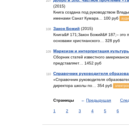
Добро и Зло. Частное прочтение «Т
107
(2015)
Книга создана под руководством Влад
именами Санат Кумара… 100 руб
ауди
Закон Божий
(2015)
108
Книга&# 171;Закон Божий&# 187;– это 
основами христианского… 328 руб
Марксизм и интерпретация культур
109
Сборник статей известного американск
представляет… 1452 руб
Справочник руководителя образова
110
«Справочник руководителя образовате
директора школы по… 354 руб
электро
Страницы
←
Предыдущая
Сле
1
2
3
4
5
6