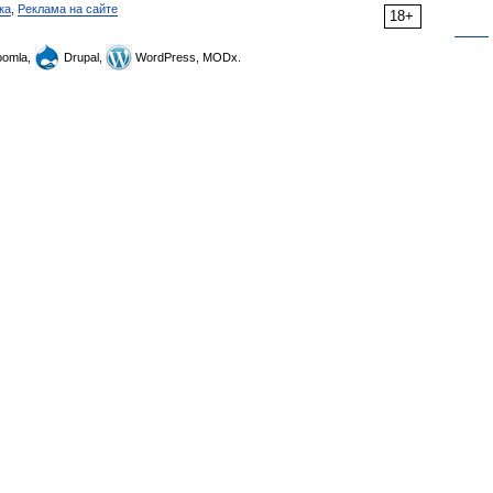
ка
,
Реклама на сайте
18+
omla,
Drupal,
WordPress, MODx.