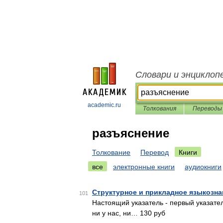
Словари и энциклоп
academic.ru
Толкования
Переводы
разъяснение
Толкование
Перевод
Книги
все
электронные книги
аудиокниги
Структурное и прикладное языкозна
101
Настоящий указатель - первый указате
ни у нас, ни… 130 руб