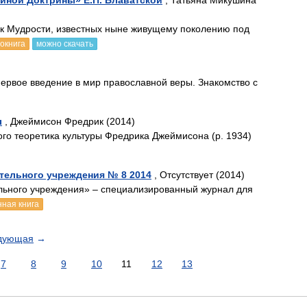
айной Доктрины» Е.П. Блаватской
, Татьяна Микушина
ык Мудрости, известных ныне живущему поколению под
окнига
можно скачать
первое введение в мир православной веры. Знакомство с
ы
, Джеймисон Фредрик (2014)
ого теоретика культуры Фредрика Джеймисона (р. 1934)
тельного учреждения № 8 2014
, Отсутствует (2014)
льного учреждения» – специализированный журнал для
нная книга
дующая
→
7
8
9
10
11
12
13