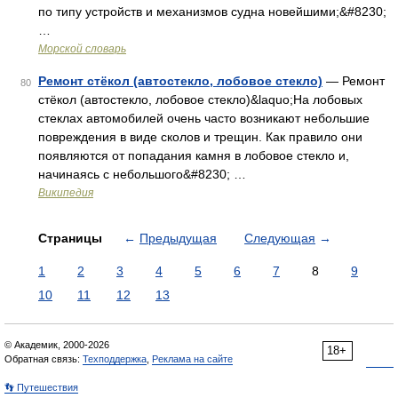
по типу устройств и механизмов судна новейшими;&#8230;
…
Морской словарь
Ремонт стёкол (автостекло, лобовое стекло)
— Ремонт
80
стёкол (автостекло, лобовое стекло)&laquo;На лобовых
стеклах автомобилей очень часто возникают небольшие
повреждения в виде сколов и трещин. Как правило они
появляются от попадания камня в лобовое стекло и,
начинаясь с небольшого&#8230; …
Википедия
Страницы
←
Предыдущая
Следующая
→
1
2
3
4
5
6
7
8
9
10
11
12
13
© Академик, 2000-2026
18+
Обратная связь:
Техподдержка
,
Реклама на сайте
👣 Путешествия