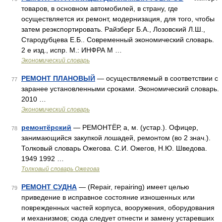
товаров, в основном автомобилей, в страну, где
осуществляется их ремонт, модернизация, для того, чтобы
затем реэкспортировать. Райзберг Б.А., Лозовский Л.Ш.,
Стародубцева Е.Б.. Современный экономический словарь.
2 е изд., испр. М.: ИНФРА М …
Экономический словарь
РЕМОНТ ПЛАНОВЫЙ
— осуществляемый в соответствии с
77
заранее установленными сроками. Экономический словарь.
2010 …
Экономический словарь
ремонтёрский
— РЕМОНТЁР, а, м. (устар.). Офицер,
78
занимающийся закупкой лошадей, ремонтом (во 2 знач.).
Толковый словарь Ожегова. С.И. Ожегов, Н.Ю. Шведова.
1949 1992 …
Толковый словарь Ожегова
РЕМОНТ СУДНА
— (Repair, repairing) имеет целью
79
приведение в исправное состояние изношенных или
поврежденных частей корпуса, вооружения, оборудования
и механизмов; сюда следует отнести и замену устаревших