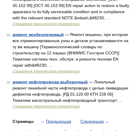
45.152 99] [ОСТ 45.153 99] EN repair action to restore a faulty
apparatus to its fully serviceable condition and in compliance
with the relevant standard NOTE &ndash;&#8230; …
Справочник технического переводчика
ремонт необезличенный
— Ремонт машины, при котором
89
все отремонтированные узлы и детали устанавливаются на
ту же машину [Терминологический словарь по
строительству на 12 языках (ВНИИИС Госстроя СССР)]
Тематики система техн. обслуж. и ремонта техники EN
repair with&#8230; …
Справочник технического переводчика
ремонт нефтепровода выборочный
— Локальный
90
ремонт линейной части нефтепровода с целью ликвидации
дефектов нефтепровода. [РД 01.120.00 КТН 228 06]
Тематики магистральный нефтепроводный транспорт …
Справочник технического переводчика
Страницы
←
Предыдущая
Следующая
→