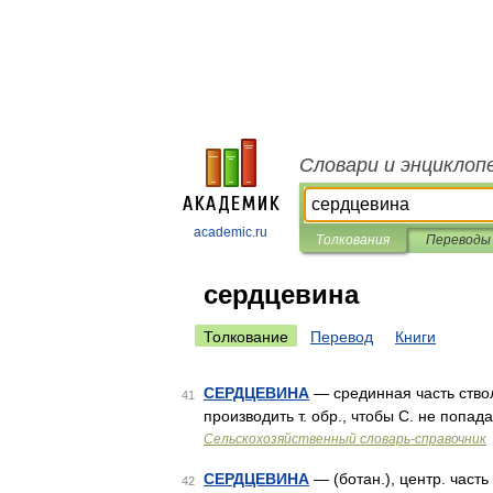
Словари и энциклоп
academic.ru
Толкования
Переводы
сердцевина
Толкование
Перевод
Книги
СЕРДЦЕВИНА
— срединная часть ствол
41
производить т. обр., чтобы С. не попа
Сельскохозяйственный словарь-справочник
СЕРДЦЕВИНА
— (ботан.), центр. часть
42