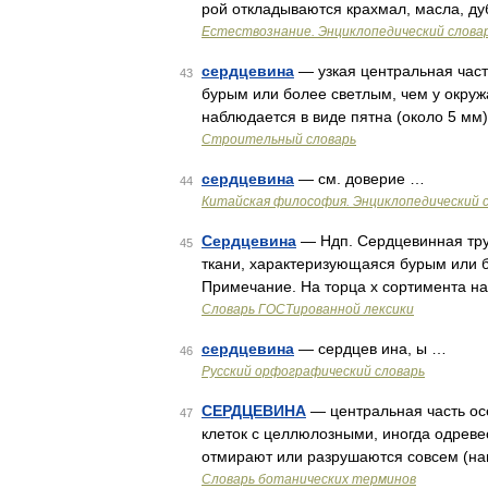
рой откладываются крахмал, масла, ду
Естествознание. Энциклопедический слова
сердцевина
— узкая центральная част
43
бурым или более светлым, чем у окру
наблюдается в виде пятна (около 5 мм
Строительный словарь
сердцевина
— см. доверие …
44
Китайская философия. Энциклопедический с
Сердцевина
— Ндп. Сердцевинная труб
45
ткани, характеризующаяся бурым или 
Примечание. На торца х сортимента на
Словарь ГОСТированной лексики
сердцевина
— сердцев ина, ы …
46
Русский орфографический словарь
СЕРДЦЕВИНА
— центральная часть ос
47
клеток с целлюлозными, иногда одрев
отмирают или разрушаются совсем (напр
Словарь ботанических терминов