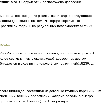
бящие в ва. Снаружи от С. расположена древесина …
рь
ь ствола, состоящая из рыхлой ткани, характеризующаяся
жающей древесины, цветом. На торцах сортимента
) различной формы, на радиальных поверхностях в&#8230; …
ловарь.
ка Узкая центральная часть ствола, состоящая из рыхлой
более светлым, чем у окружающей древесины, цветом.
блюдается в виде пятна (около 5 мм) различной&#8230; …
евого цилиндра, состоящая из довольно крупных паренхимных
есневшими тонкими оболочками, которые довольно быстро
., у видов сем. Роасеае). В С. отсутствуют …