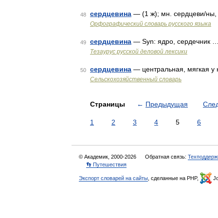
сердцевина
— (1 ж); мн. сердцеви/ны,
48
Орфографический словарь русского языка
сердцевина
— Syn: ядро, сердечник 
49
Тезаурус русской деловой лексики
сердцевина
— центральная, мягкая у 
50
Сельскохозяйственный словарь
Страницы
←
Предыдущая
Сле
1
2
3
4
5
6
© Академик, 2000-2026
Обратная связь:
Техподдерж
👣 Путешествия
Экспорт словарей на сайты
, сделанные на PHP,
Jo