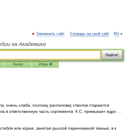
Запомнить сайт
Словарь на свой сайт
RU
едии на Академике
Найти!
Книги
Игры ⚽
а, очень слаба, поэтому распиловку стволов стараются
дала в ответственную часть сортимента. К С. примыкает ядро …
 стебля или корня, занятая рыхлой паренхимной тканью, в к