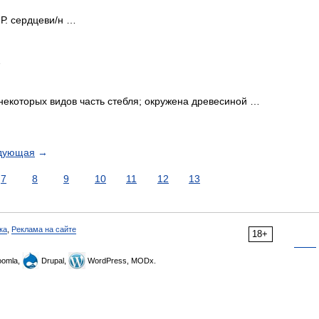
 Р. сердцеви/н …
…
некоторых видов часть стебля; окружена древесиной …
дующая
→
7
8
9
10
11
12
13
ка
,
Реклама на сайте
18+
omla,
Drupal,
WordPress, MODx.