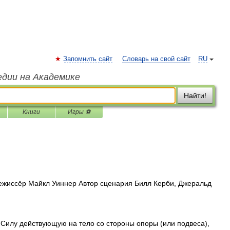
Запомнить сайт
Словарь на свой сайт
RU
едии на Академике
Найти!
Книги
Игры ⚽
ежиссёр Майкл Уиннер Автор сценария Билл Керби, Джеральд
Силу действующую на тело со стороны опоры (или подвеса),