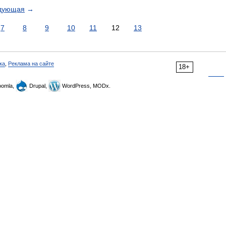
дующая
→
7
8
9
10
11
12
13
ка
,
Реклама на сайте
18+
omla,
Drupal,
WordPress, MODx.