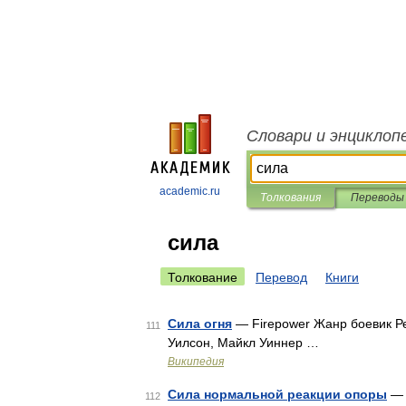
Словари и энциклоп
academic.ru
Толкования
Переводы
сила
Толкование
Перевод
Книги
Сила огня
— Firepower Жанр боевик Р
111
Уилсон, Майкл Уиннер …
Википедия
Сила нормальной реакции опоры
— 
112