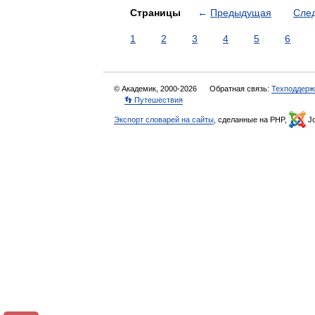
Страницы
←
Предыдущая
Сле
1
2
3
4
5
6
© Академик, 2000-2026
Обратная связь:
Техподдерж
👣 Путешествия
Экспорт словарей на сайты
, сделанные на PHP,
Jo