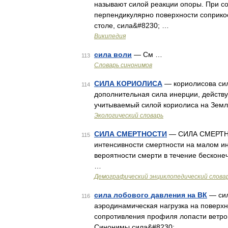
называют силой реакции опоры. При с
перпендикулярно поверхности соприко
столе, сила&#8230; …
Википедия
сила воли
— См …
113
Словарь синонимов
СИЛА КОРИОЛИСА
— кориолисова сила
114
дополнительная сила инерции, действ
учитываемый силой кориолиса на Земл
Экологический словарь
СИЛА СМЕРТНОСТИ
— СИЛА СМЕРТНОС
115
интенсивности смертности на малом инт
вероятности смерти в течение бесконеч
…
Демографический энциклопедический слова
сила лобового давления на ВК
— сил
116
аэродинамическая нагрузка на поверхн
сопротивления профиля лопасти ветров
Синонимы сила&#8230; …