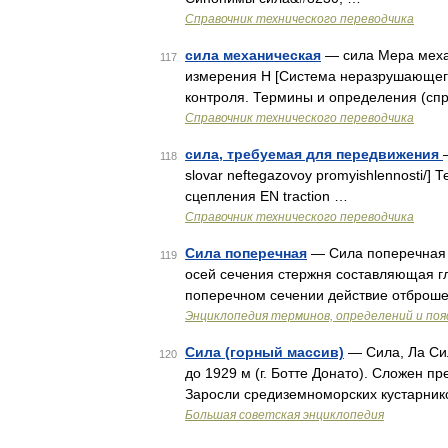
Справочник технического переводчика
сила механическая
— сила Мера механ
117
измерения Н [Система неразрушающего
контроля. Термины и определения (спр
Справочник технического переводчика
сила, требуемая для передвижения
118
slovar neftegazovoy promyishlennosti
сцепления EN traction …
Справочник технического переводчика
Сила поперечная
— Сила поперечная 
119
осей сечения стержня составляющая г
поперечном сечении действие отброше
Энциклопедия терминов, определений и по
Сила (горный массив)
— Сила, Ла Сил
120
до 1929 м (г. Ботте Донато). Сложен 
Заросли средиземноморских кустарник
Большая советская энциклопедия