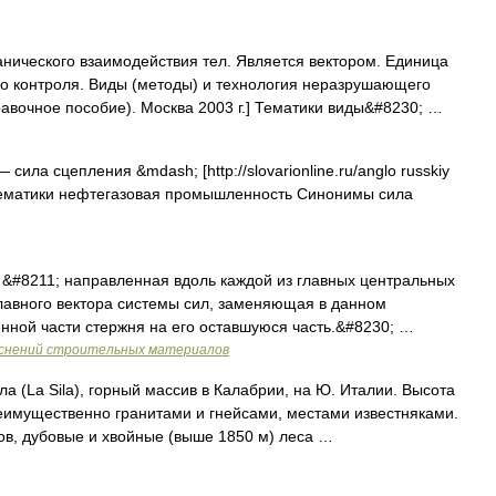
ического взаимодействия тел. Является вектором. Единица
 контроля. Виды (методы) и технология неразрушающего
авочное пособие). Москва 2003 г.] Тематики виды&#8230; …
— сила сцепления &mdash; [http://slovarionline.ru/anglo russkiy
/] Тематики нефтегазовая промышленность Синонимы сила
&#8211; направленная вдоль каждой из главных центральных
лавного вектора системы сил, заменяющая в данном
нной части стержня на его оставшуюся часть.&#8230; …
яснений строительных материалов
а (La Sila), горный массив в Калабрии, на Ю. Италии. Высота
преимущественно гранитами и гнейсами, местами известняками.
ов, дубовые и хвойные (выше 1850 м) леса …