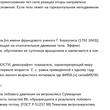
оприкосновении тел сила реакции опоры направлена
сновения. Если тело лежит на горизонтальном неподвижном
 [по имени французкого ученого Г. Кориолиса (1792 1843)],
ующая на относительное движение тела. Эффект,
е, обусловлен ее суточным вращением и заключается в том …
ТИ, демографич. показатель, характеризующий меру
ервале возраста. С. с. равна приведённой к одному году
но малого возрастного интервала где &#956;(x) сила&#8230;
рь
а лобового давления на ветроколесо Суммарная
ость лопастей ВК, образующаяся в результате лобового
ому потоку. [ГОСТ Р 51237 98] Тематики ветроэнергетика