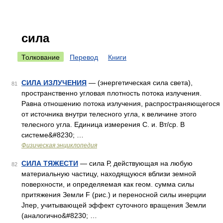
сила
Толкование
Перевод
Книги
СИЛА ИЗЛУЧЕНИЯ
— (энергетическая сила света),
81
пространственно угловая плотность потока излучения.
Равна отношению потока излучения, распространяющегося
от источника внутри телесного угла, к величине этого
телесного угла. Единица измерения С. и. Вт/ср. В
системе&#8230; …
Физическая энциклопедия
СИЛА ТЯЖЕСТИ
— сила Р, действующая на любую
82
материальную частицу, находящуюся вблизи земной
поверхности, и определяемая как геом. сумма силы
притяжения Земли F (рис.) и переносной силы инерции
Jпер, учитывающей эффект суточного вращения Земли
(аналогично&#8230; …