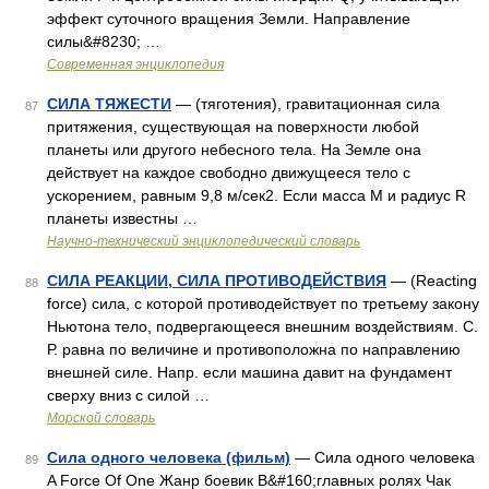
эффект суточного вращения Земли. Направление
силы&#8230; …
Современная энциклопедия
СИЛА ТЯЖЕСТИ
— (тяготения), гравитационная сила
87
притяжения, существующая на поверхности любой
планеты или другого небесного тела. На Земле она
действует на каждое свободно движущееся тело с
ускорением, равным 9,8 м/сек2. Если масса М и радиус R
планеты известны …
Научно-технический энциклопедический словарь
СИЛА РЕАКЦИИ, СИЛА ПРОТИВОДЕЙСТВИЯ
— (Reacting
88
force) сила, с которой противодействует по третьему закону
Ньютона тело, подвергающееся внешним воздействиям. С.
Р. равна по величине и противоположна по направлению
внешней силе. Напр. если машина давит на фундамент
сверху вниз с силой …
Морской словарь
Сила одного человека (фильм)
— Сила одного человека
89
A Force Of One Жанр боевик В&#160;главных ролях Чак