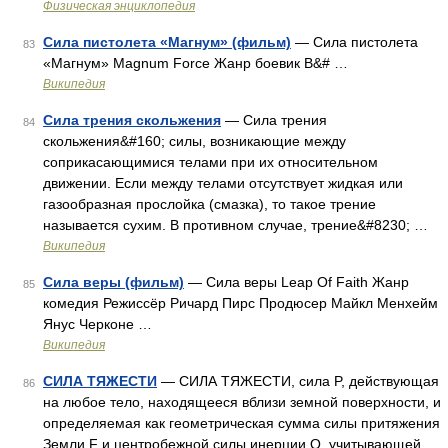
Физическая энциклопедия
Сила пистолета «Магнум» (фильм)
— Сила пистолета
83
«Магнум» Magnum Force Жанр боевик В&# …
Википедия
Сила трения скольжения
— Сила трения
84
скольжения&#160; силы, возникающие между
соприкасающимися телами при их относительном
движении. Если между телами отсутствует жидкая или
газообразная прослойка (смазка), то такое трение
называется сухим. В противном случае, трение&#8230; …
Википедия
Сила веры (фильм)
— Сила веры Leap Of Faith Жанр
85
комедия Режиссёр Ричард Пирс Продюсер Майкл Менхейм
Янус Черконе …
Википедия
СИЛА ТЯЖЕСТИ
— СИЛА ТЯЖЕСТИ, сила P, действующая
86
на любое тело, находящееся вблизи земной поверхности, и
определяемая как геометрическая сумма силы притяжения
Земли F и центробежной силы инерции Q, учитывающей