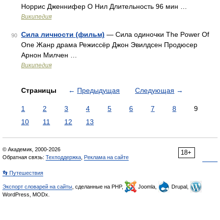
Норрис Дженнифер О Нил Длительность 96 мин …
Википедия
Сила личности (фильм)
— Сила одиночки The Power Of
90
One Жанр драма Режиссёр Джон Эвилдсен Продюсер
Арнон Милчен …
Википедия
Страницы
←
Предыдущая
Следующая
→
1
2
3
4
5
6
7
8
9
10
11
12
13
© Академик, 2000-2026
18+
Обратная связь:
Техподдержка
,
Реклама на сайте
👣 Путешествия
Экспорт словарей на сайты
, сделанные на PHP,
Joomla,
Drupal,
WordPress, MODx.